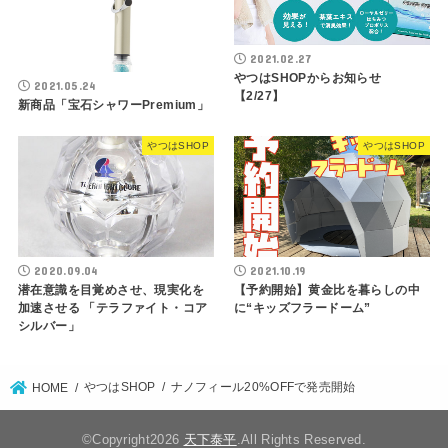
2021.02.27
やつはSHOPからお知らせ
2021.05.24
【2/27】
新商品「宝石シャワーPremium」
やつはSHOP
やつはSHOP
2020.09.04
2021.10.19
潜在意識を目覚めさせ、現実化を
【予約開始】黄金比を暮らしの中
加速させる 「テラファイト・コア
に“キッズフラードーム”
シルバー」
やつはSHOP
ナノフィール20%OFFで発売開始
HOME
©Copyright2026
天下泰平
.All Rights Reserved.