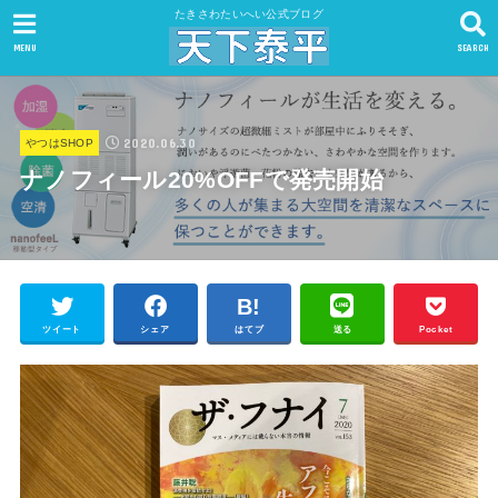
たきさわたいへい公式ブログ
MENU
SEARCH
2020.06.30
やつはSHOP
ナノフィール20%OFFで発売開始
ツイート
シェア
はてブ
送る
Pocket