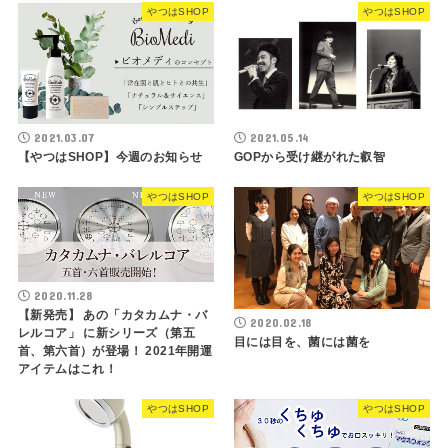
やつはSHOP
やつはSHOP
2021.03.07
2021.05.14
【やつはSHOP】今週のお知らせ
GOPから受け継がれた叡智
やつはSHOP
やつはSHOP
2020.11.28
【新発売】 あの「カタカムナ・バ
2020.02.18
レルコア」 に新シリーズ（第五
目には目を、菌には菌を
首、第六首）が登場！ 2021年開運
アイテムはこれ！
やつはSHOP
やつはSHOP