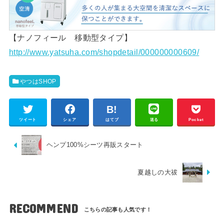
【ナノフィール 移動型タイプ】
http://www.yatsuha.com/shopdetail/000000000609/
やつはSHOP
ツイート
シェア
はてブ
送る
Pocket
ヘンプ100%シーツ再販スタート
夏越しの大祓
RECOMMEND