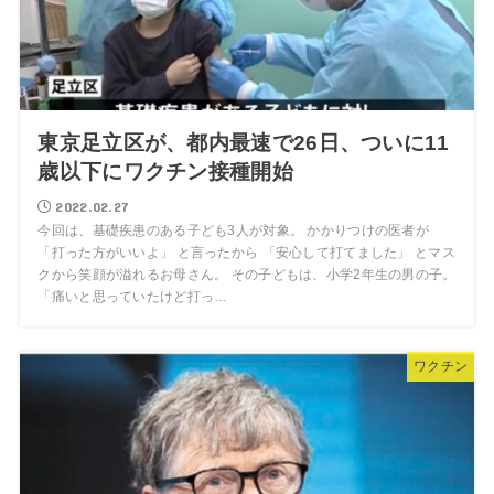
東京足立区が、都内最速で26日、ついに11
歳以下にワクチン接種開始
2022.02.27
今回は、基礎疾患のある子ども3人が対象。 かかりつけの医者が
「打った方がいいよ」 と言ったから 「安心して打てました」 とマス
クから笑顔が溢れるお母さん。 その子どもは、小学2年生の男の子。
「痛いと思っていたけど打っ…
ワクチン