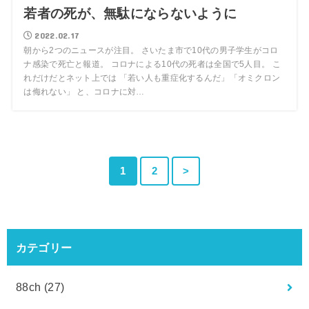
若者の死が、無駄にならないように
2022.02.17
朝から2つのニュースが注目。 さいたま市で10代の男子学生がコロ
ナ感染で死亡と報道。 コロナによる10代の死者は全国で5人目。 こ
れだけだとネット上では 「若い人も重症化するんだ」「オミクロン
は侮れない」 と、コロナに対…
1
2
>
カテゴリー
88ch
(27)