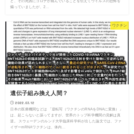
と、その死因にコロナが絡んでいることを伝えてウイルスの恐怖を
煽っていましたが、2…
ワクチン
遺伝子組み換え人間？
2022.03.12
日本の医療機関などは 「逆転写（ワクチンのRNAをDNAに変換）」
は、起こらないと謳ってますが、世界のトップ科学機関の見解は真
逆。 スウェーデンのルンド大学臨床科学科が出した論文では、ファ
イザーmRNAワクチンは、体内…