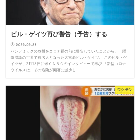
ビル・ゲイツ再び警告（予告）する
2022.02.26
パンデミックの危機をコロナ禍の前に警告していたことから、一躍
陰謀論の世界で有名人となった大富豪ビル・ゲイツ。 このビル・ゲ
イツが、2月18日に米ＣＮＢＣのインタビューで再び 「新型コロナ
ウイルスは、その危険が顕著に減少し…
ワクチン