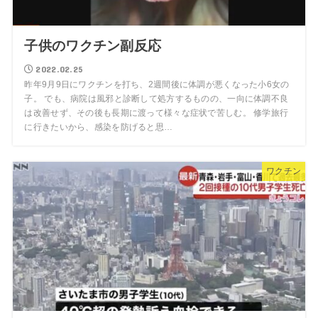
子供のワクチン副反応
2022.02.25
昨年9月9日にワクチンを打ち、2週間後に体調が悪くなった小6女の
子。 でも、病院は風邪と診断して処方するものの、一向に体調不良
は改善せず、その後も長期に渡って様々な症状で苦しむ。 修学旅行
に行きたいから、感染を防げると思…
ワクチン