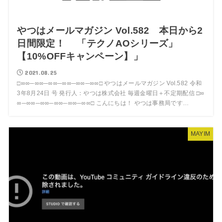
やつはメールマガジン Vol.582 本日から2
日間限定！ 「テクノAOシリーズ」
【10%OFFキャンペーン】」
2021.08.25
□∞∞─∞∞─∞∞─∞∞─∞∞─∞∞□ やつはメールマガジン Vol.582 令和
3年8月24日 号 発行人：やつは株式会社 毎週金曜日＋不定期配信 □∞
∞─∞∞─∞∞─∞∞─∞∞─∞∞□ こんにちは！ やつは事務局です…
MAYIM