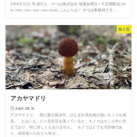
3年8月31日 号 発行人：やつは株式会社 毎週金曜日＋不定期配信 □∞
∞─∞∞─∞∞─∞∞─∞∞─∞∞□ こんにちは！ やつは事務局です…
独り言
アカヤマドリ
2021.08.31
アカヤマドリ。 朝に森を散歩中、ひときわ存在感の強いキノコを発
見。 とはいえ、八ヶ岳生活を送っていると、キノコはそこら中に生
えており、特に珍しくもありません。 キノコはとても大好物であ
り、全部食べられたら幸せ…