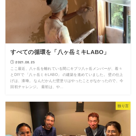
すべての循環を「八ヶ岳ミキLABO」
2021.08.25
ここ最近、八ヶ岳を離れている間にキブツ八ヶ岳メンバーが、着々
とDIYで 「八ヶ岳ミキLABO」 の建築を進めていました。 壁の仕上
げは、漆喰。 なんだかんだ壁塗りはやったことがなかったので、今
回初チャレンジ。 最初は、や…
独り言