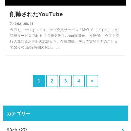
削除されたYouTube
2021.08.25
今月も、やつはコミュニティ会員サービス「MAYIM（マイム）」の
特典サービスである 「長典男先生zoom質問会」 を開催。 今月も流
行の風邪＆お注射の話題から、金融崩壊、そして霊的世界のことま
で盛り沢山の2時間のお話。 …
1
2
3
4
>
カテゴリー
88ch
(27)