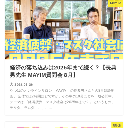
MAYIM
経済の落ち込みは2025年まで続く？【長典
男先生 MAYIM質問会 8月】
2021.08.26
やつはのオンラインサロン「MAYIM」の長典男さんとの8月対談動
画。 全体では2時間ほどですが、その中の10分ほどを一般公開中。
テーマは 「経済疲弊・マスク社会は2025年まで？」 というもの。
デルタ、ラムダ、、、、…
88ch