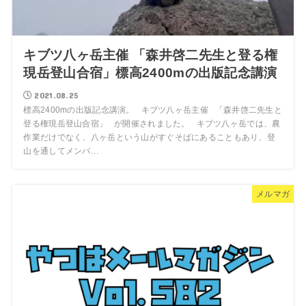
キブツ八ヶ岳主催 「森井啓二先生と登る権
現岳登山合宿」標高2400mの出版記念講演
2021.08.25
標高2400mの出版記念講演。 キブツ八ヶ岳主催 「森井啓二先生と
登る権現岳登山合宿」 が開催されました。 キブツ八ヶ岳では、農
作業だけでなく、八ヶ岳という山がすぐそばにあることもあり、登
山を通してメンバ…
メルマガ