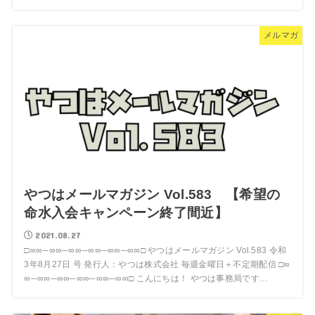
メルマガ
やつはメールマガジン Vol.583 【希望の
命水入会キャンペーン終了間近】
2021.08.27
□∞∞─∞∞─∞∞─∞∞─∞∞─∞∞□ やつはメールマガジン Vol.583 令和
3年8月27日 号 発行人：やつは株式会社 毎週金曜日＋不定期配信 □∞
∞─∞∞─∞∞─∞∞─∞∞─∞∞□ こんにちは！ やつは事務局です…