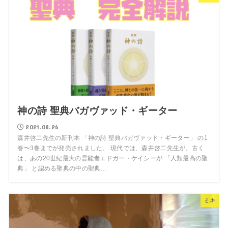
神の詩 聖典バガヴァッド・ギーター
2021.08.26
森井啓二先生の新刊本 「神の詩 聖典バガヴァッド・ギーター」 の1
巻〜3巻までが発売されました。 現代では、森井啓二先生が、古く
は、あの20世紀最大の霊能者エドガー・ケイシーが 「人類最高の聖
典」 と認める聖典の中の聖典…
ミキ