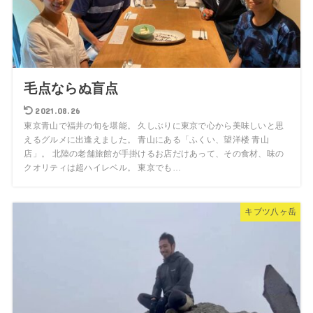
毛点ならぬ盲点
2021.08.26
東京青山で福井の旬を堪能。 久しぶりに東京で心から美味しいと思
えるグルメに出逢えました。 青山にある「ふくい、望洋楼 青山
店」。 北陸の老舗旅館が手掛けるお店だけあって、その食材、味の
クオリティは超ハイレベル。 東京でも…
キブツ八ヶ岳