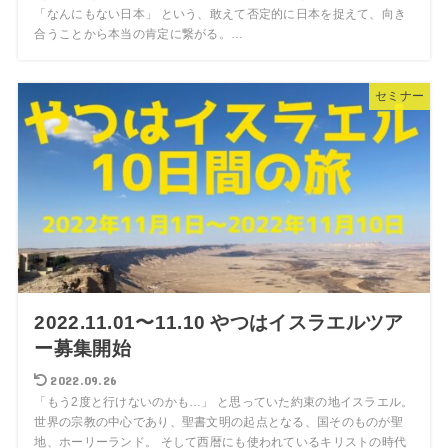
「なんにもない日本」 という、敢えて否定的に日本を捉えて、向き
合うことから本当の肯定に繋がる。…
セミナー
2022.11.01〜11.10 やつはイスラエルツア
ー募集開始
2022.09.26
「もう2度と行けないのかも…」 と思っていた約束の地イスラエル。
世界の宗教の中心であり、聖書文明の起点となる、国そのものが聖
地、ホーリーランド。 そして西暦にも使われているキリストの時代