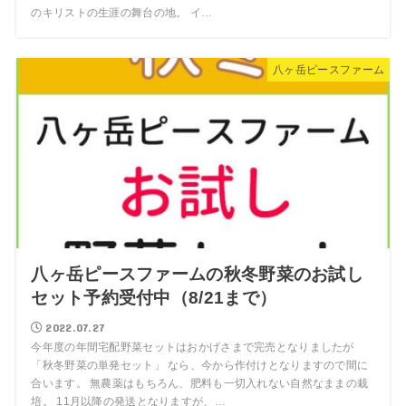
のキリストの生涯の舞台の地。 イ…
八ヶ岳ピースファーム
八ヶ岳ピースファームの秋冬野菜のお試し
セット予約受付中（8/21まで）
2022.07.27
今年度の年間宅配野菜セットはおかげさまで完売となりましたが
「秋冬野菜の単発セット」 なら、今から作付けとなりますので間に
合います。 無農薬はもちろん、肥料も一切入れない自然なままの栽
培。 11月以降の発送となりますが、…