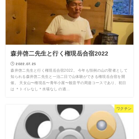
森井啓二先生と行く権現岳合宿2022
2022.07.25
森井啓二先生と行く権現岳合宿2022。 今年も恒例の山の聖者として
知られる森井啓二先生と一泊二日で山体験ができる権現岳合宿を開
催。 天女山〜権現岳〜青年小屋〜観音平の周遊コースであり、初日
は ＊トイレなし＊水場なし の過…
ワクチン