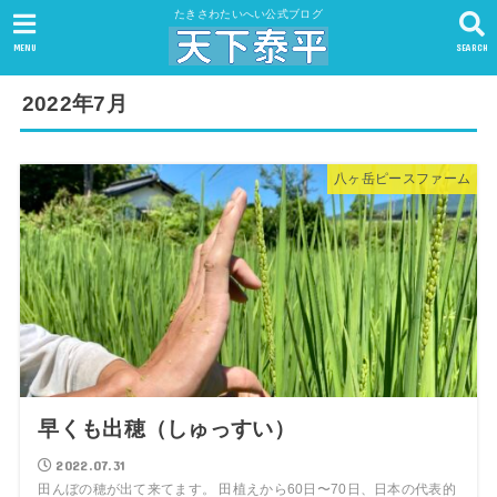
たきさわたいへい公式ブログ
MENU
SEARCH
2022年7月
八ヶ岳ピースファーム
早くも出穂（しゅっすい）
2022.07.31
田んぼの穂が出て来てます。 田植えから60日〜70日、日本の代表的