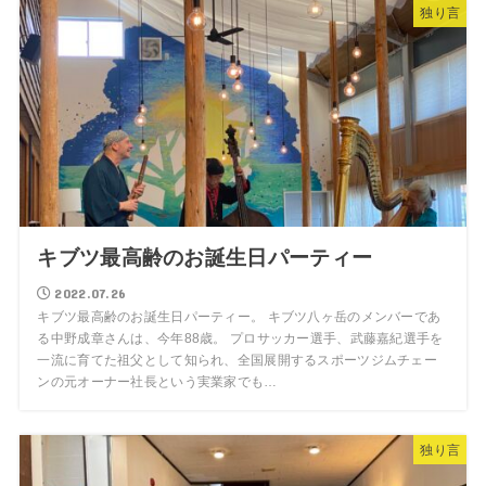
独り言
キブツ最高齢のお誕生日パーティー
2022.07.26
キブツ最高齢のお誕生日パーティー。 キブツ八ヶ岳のメンバーであ
る中野成章さんは、今年88歳。 プロサッカー選手、武藤嘉紀選手を
一流に育てた祖父として知られ、全国展開するスポーツジムチェー
ンの元オーナー社長という実業家でも…
独り言