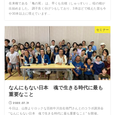
在来種である 「亀の尾」 は、早くも出穂（しゅっすい）。稲の穂が
出始めました。 調子良く分げつもしており、3本ほどで植えた苗も今
や30本以上に増えています…
セミナー
なんにもない日本 魂で生きる時代に最も
重要なこと
2022.07.31
今日は、山形よりロックな百姓中川吉右衛門さんとのコラボ講演会
“なんにもない日本 魂で生きる時代に最も重要なこと” を開催。