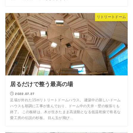
リトリートドーム
居るだけで整う最高の場
2022.07.27
足場が外れた15mリトリートドームハウス。 建築中の新しいドーム
ハウスも順調に工事が進んでおり、ドーム中の天井・壁の板張りも
終了。 この板材は、木が生きたまま高波動となる低温乾燥で有名な
愛工房の伝説の杉板。 目ん玉が飛び…