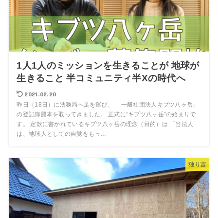
1人1人のミッションを生きることが 地球が
生きること 半コミュニティ半Xの時代へ
2021.02.20
昨日（18日）に法務局へ足を運び、 「一般社団法人キブツ八ヶ岳」
の登記簿謄本を取ってきました。 正式に“キブツ八ヶ岳”の始まりで
す。 定款に書かれているキブツ八ヶ岳の理念（目的）は 「当法人
は、地球人としての自覚をもっ…
独り言