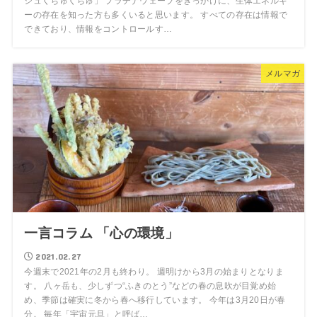
シュくちゅくちゅ」 プラチナウェーブをきっかけに、生体エネルギ
ーの存在を知った方も多くいると思います。 すべての存在は情報で
できており、情報をコントロールす…
メルマガ
一言コラム 「心の環境」
2021.02.27
今週末で2021年の2月も終わり。 週明けから3月の始まりとなりま
す。 八ヶ岳も、少しずつ“ふきのとう”などの春の息吹が目覚め始
め、季節は確実に冬から春へ移行しています。 今年は3月20日が春
分。 毎年「宇宙元旦」と呼ば…