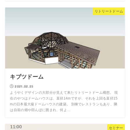
リトリートドーム
キブツドーム
2021.02.25
ようやくデザインの大部分が見えて来たリトリートドーム構想。 現
在のやつはドームハウスは、直径14mですが、それを上回る直径15
mの日本最大級ドームハウスの建築。 別棟でレストランもあり、隣
は自前の畑や田んぼに囲まれ、何よ…
セミナー