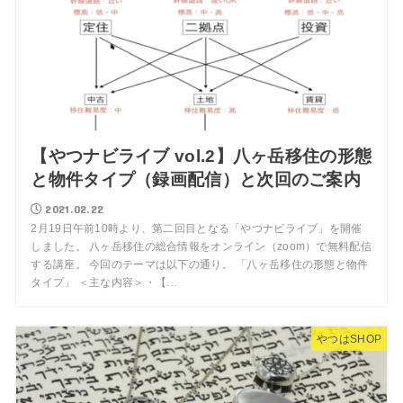
【やつナビライブ vol.2】八ヶ岳移住の形態
と物件タイプ（録画配信）と次回のご案内
2021.02.22
2月19日午前10時より、第二回目となる「やつナビライブ」を開催
しました。 八ヶ岳移住の総合情報をオンライン（zoom）で無料配信
する講座。 今回のテーマは以下の通り。 「八ヶ岳移住の形態と物件
タイプ」 ＜主な内容＞・【…
やつはSHOP