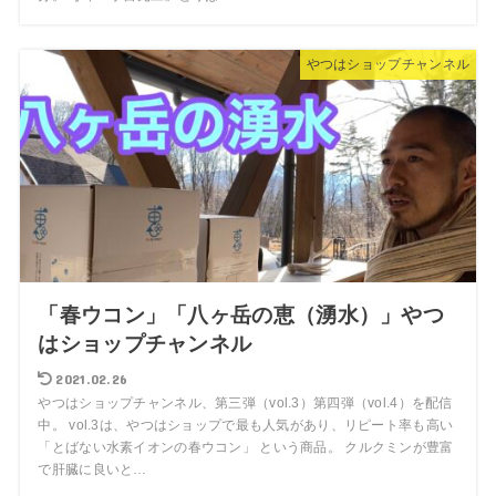
やつはショップチャンネル
「春ウコン」「八ヶ岳の恵（湧水）」やつ
はショップチャンネル
2021.02.26
やつはショップチャンネル、第三弾（vol.3）第四弾（vol.4）を配信
中。 vol.3は、やつはショップで最も人気があり、リピート率も高い
「とばない水素イオンの春ウコン」 という商品。 クルクミンが豊富
で肝臓に良いと…