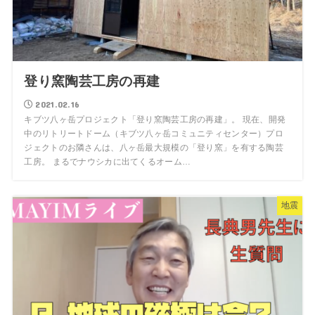
登り窯陶芸工房の再建
2021.02.16
キブツ八ヶ岳プロジェクト「登り窯陶芸工房の再建」。 現在、開発
中のリトリートドーム（キブツ八ヶ岳コミュニティセンター）プロ
ジェクトのお隣さんは、八ヶ岳最大規模の「登り窯」を有する陶芸
工房。 まるでナウシカに出てくるオーム…
地震