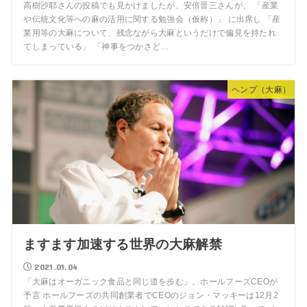
高樹沙耶さんの投稿でも見かけましたが、安倍晋三さんが、 「産業
や伝統文化等への麻の活用に関する勉強会（仮称）」 に出席し 「産
業用等の大麻について、残念ながら大麻というだけで偏見を持たれ
てしまっている」 「神事をつかさど…
ヘンプ（大麻）
ますます加速する世界の大麻解禁
2021.01.04
「大麻はオーガニック食品と同じ道を歩む」、ホールフーズCEOが
予言 ホールフーズの共同創業者でCEOのジョン・マッキーは12月2