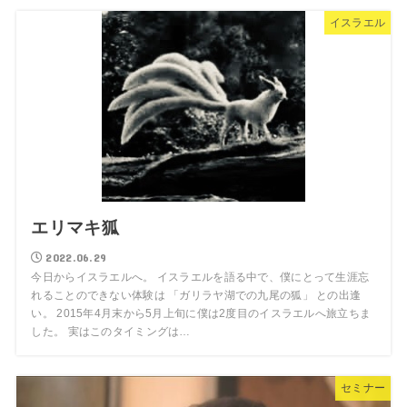
イスラエル
エリマキ狐
2022.06.29
今日からイスラエルへ。 イスラエルを語る中で、僕にとって生涯忘
れることのできない体験は 「ガリラヤ湖での九尾の狐」 との出逢
い。 2015年4月末から5月上旬に僕は2度目のイスラエルへ旅立ちま
した。 実はこのタイミングは…
セミナー