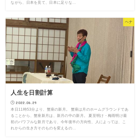
ながら、日本を見て、日本に足りな…
ヘナ
人生を日割計算
2022.06.29
本日11時53分より、蟹座の新月。 蟹座は月のホームグラウンドであ
ることから、蟹座新月は、新月の中の新月。 夏至明け・梅雨明け最
初のパワフルな新月であり、今年後半の方向性、人によっては、こ
れからの生き方そのものを変えるの…