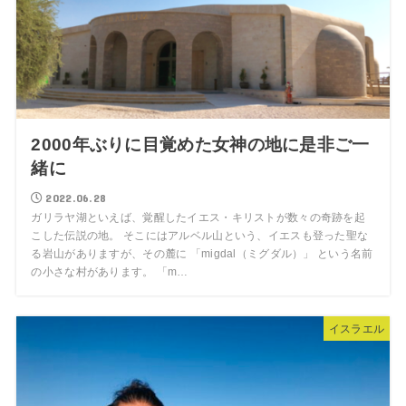
2000年ぶりに目覚めた女神の地に是非ご一
緒に
2022.06.28
ガリラヤ湖といえば、覚醒したイエス・キリストが数々の奇跡を起
こした伝説の地。 そこにはアルベル山という、イエスも登った聖な
る岩山がありますが、その麓に 「migdal（ミグダル）」 という名前
の小さな村があります。 「m…
イスラエル