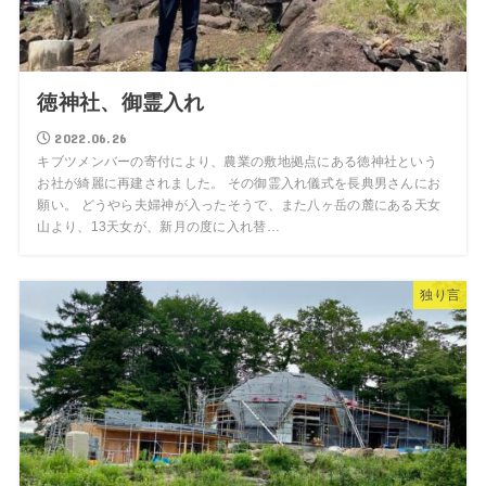
徳神社、御霊入れ
2022.06.26
キブツメンバーの寄付により、農業の敷地拠点にある徳神社という
お社が綺麗に再建されました。 その御霊入れ儀式を長典男さんにお
願い。 どうやら夫婦神が入ったそうで、また八ヶ岳の麓にある天女
山より、13天女が、新月の度に入れ替…
独り言