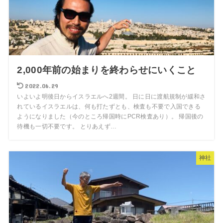
2,000年前の始まりを終わらせにいくこと
2022.06.29
いよいよ明後日からイスラエルへ2週間。 日に日に渡航規制が緩和さ
れているイスラエルは、何も打たずとも、検査も不要で入国できる
ようになりました（今のところ帰国時にPCR検査あり）。 帰国後の
待機も一切不要です。 とりあえず…
神社