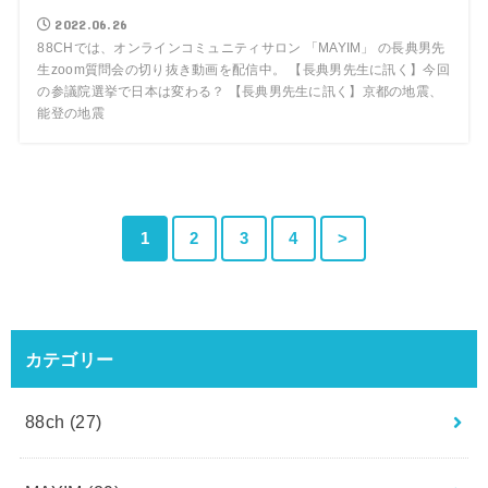
2022.06.26
88CHでは、オンラインコミュニティサロン 「MAYIM」 の長典男先
生zoom質問会の切り抜き動画を配信中。 【長典男先生に訊く】今回
の参議院選挙で日本は変わる？ 【長典男先生に訊く】京都の地震、
能登の地震
1
2
3
4
>
カテゴリー
88ch
(27)