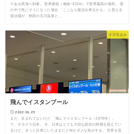
である死海へ到着。 世界最低（海抜−432m）で世界最高の場所。 僕
の中で死にそうになった場合 「ここなら復活出来るかも」 と思える
湯治場が、秋田の玉川温泉と…
イスラエル
飛んでイスタンブール
2022.06.29
まだ、生まれてないけど 「飛んでイスタンブール（1978年）」
で、サヨナラ日本。 今、日本はとても大切な節目の時期を迎えてい
るけど、きっと日本にいたままだと何かダメな気がする。 世界を見