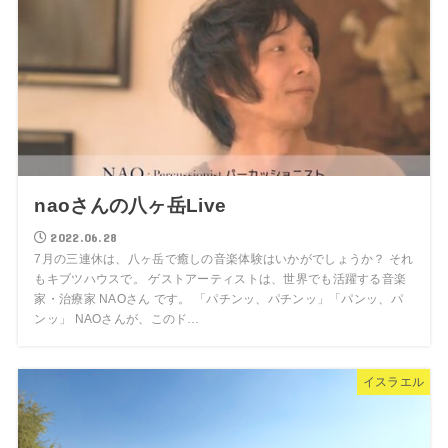
naoさんの八ヶ岳Live
2022.06.28
7月の三連休は、八ヶ岳で癒しの音楽体験はいかがでしょうか？ それ
もキブツハウスで。 ゲストアーティストは、世界でも活躍する音楽
家・治療家 NAOさん です。 「パチンッ、パチンッ」「パンッ、パ
ンッ」 NAOさんが、このド…
イスラエル