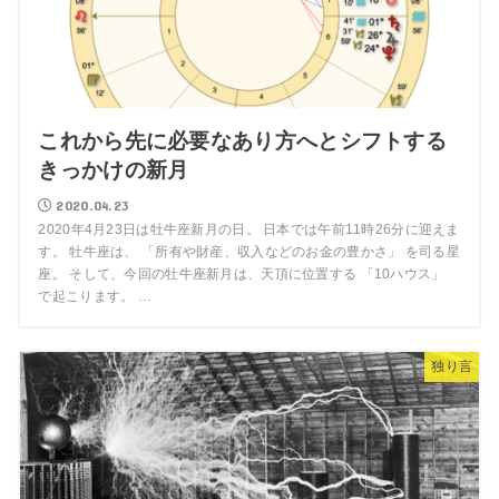
これから先に必要なあり方へとシフトする
きっかけの新月
2020.04.23
2020年4月23日は牡牛座新月の日。 日本では午前11時26分に迎えま
す。 牡牛座は、 「所有や財産、収入などのお金の豊かさ」 を司る星
座。 そして、今回の牡牛座新月は、天頂に位置する 「10ハウス」
で起こります。 …
独り言