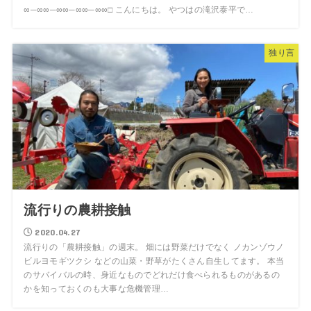
∞─∞∞─∞∞─∞∞─∞∞□ こんにちは。 やつはの滝沢泰平で…
独り言
流行りの農耕接触
2020.04.27
流行りの「農耕接触」の週末。 畑には野菜だけでなく ノカンゾウノ
ビルヨモギツクシ などの山菜・野草がたくさん自生してます。 本当
のサバイバルの時、身近なものでどれだけ食べられるものがあるの
かを知っておくのも大事な危機管理…