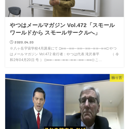
やつはメールマガジン Vol.472「スモール
ワールドから スモールサークルへ」
2020.04.20
※八ヶ岳宇宙学校4月講座にて □∞∞─∞∞─∞∞─∞∞─∞∞─∞∞□ やつ
はメールマガジン Vol.472 発行者：やつは代表 滝沢泰平 （ 令
和2年04月20日 号 ） □∞∞─∞∞─∞∞─∞∞─∞∞─∞∞□ こ…
独り言