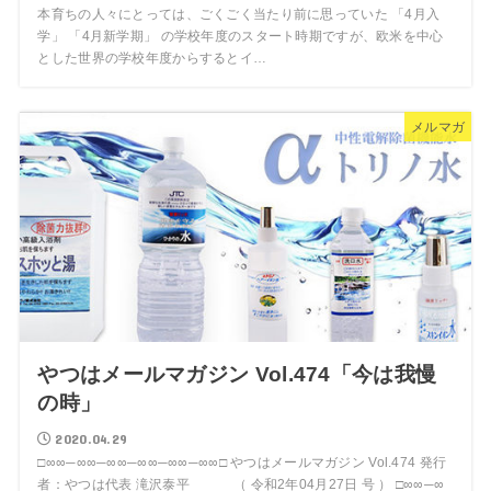
本育ちの人々にとっては、ごくごく当たり前に思っていた 「4月入
学」 「4月新学期」 の学校年度のスタート時期ですが、欧米を中心
とした世界の学校年度からするとイ…
メルマガ
やつはメールマガジン Vol.474「今は我慢
の時」
2020.04.29
□∞∞─∞∞─∞∞─∞∞─∞∞─∞∞□ やつはメールマガジン Vol.474 発行
者：やつは代表 滝沢泰平 （ 令和2年04月27日 号 ） □∞∞─∞