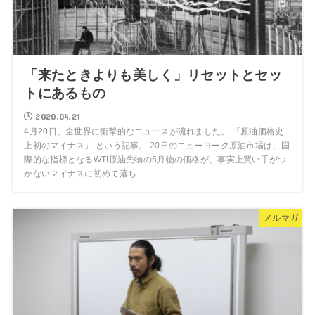
「来たときよりも美しく」リセットとセッ
トにあるもの
2020.04.21
4月20日、全世界に衝撃的なニュースが流れました。 「原油価格史
上初のマイナス」 という記事。 20日のニューヨーク原油市場は、国
際的な指標となるWTI原油先物の5月物の価格が、事実上買い手がつ
かないマイナスに初めて落ち…
メルマガ