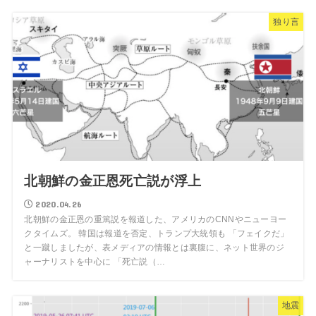
独り言
北朝鮮の金正恩死亡説が浮上
2020.04.26
北朝鮮の金正恩の重篤説を報道した、アメリカのCNNやニューヨー
クタイムズ。 韓国は報道を否定、トランプ大統領も 「フェイクだ」
と一蹴しましたが、表メディアの情報とは裏腹に、ネット世界のジ
ャーナリストを中心に 「死亡説（…
地震