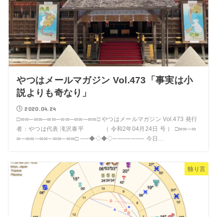
やつはメールマガジン Vol.473「事実は小
説よりも奇なり」
2020.04.24
□∞∞─∞∞─∞∞─∞∞─∞∞─∞∞□ やつはメールマガジン Vol.473 発行
者：やつは代表 滝沢泰平 （ 令和2年04月24日 号 ） □∞∞─∞
∞─∞∞─∞∞─∞∞─∞∞□ ──◆◇◆◇─────── 今日…
独り言