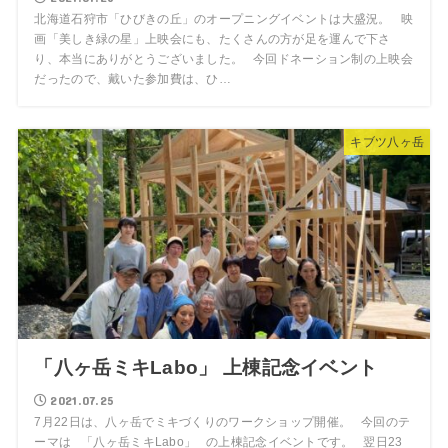
北海道石狩市「ひびきの丘」のオープニングイベントは大盛況。 映
画「美しき緑の星」上映会にも、たくさんの方が足を運んで下さ
り、本当にありがとうございました。 今回ドネーション制の上映会
だったので、戴いた参加費は、ひ…
キブツ八ヶ岳
「八ヶ岳ミキLabo」 上棟記念イベント
2021.07.25
7月22日は、八ヶ岳でミキづくりのワークショップ開催。 今回のテ
ーマは 「八ヶ岳ミキLabo」 の上棟記念イベントです。 翌日23