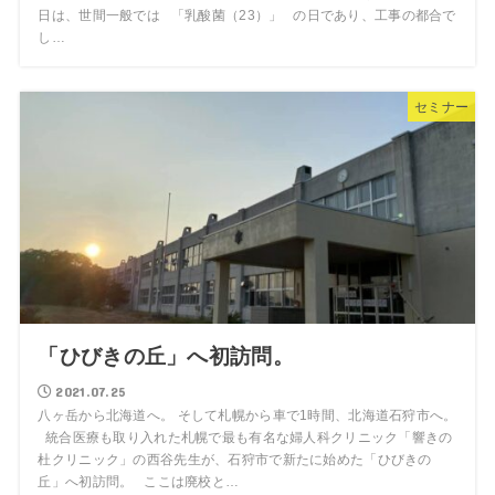
日は、世間一般では 「乳酸菌（23）」 の日であり、工事の都合で
し…
セミナー
「ひびきの丘」へ初訪問。
2021.07.25
八ヶ岳から北海道へ。 そして札幌から車で1時間、北海道石狩市へ。
統合医療も取り入れた札幌で最も有名な婦人科クリニック「響きの
杜クリニック」の西谷先生が、石狩市で新たに始めた「ひびきの
丘」へ初訪問。 ここは廃校と…