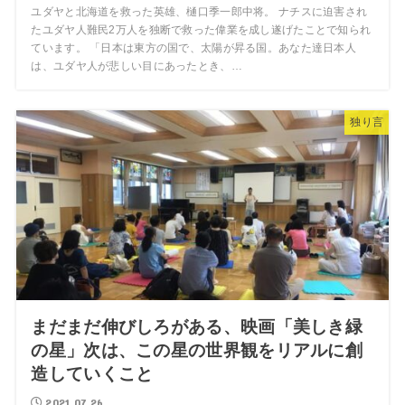
ユダヤと北海道を救った英雄、樋口季一郎中将。 ナチスに迫害され
たユダヤ人難民2万人を独断で救った偉業を成し遂げたことで知られ
ています。 「日本は東方の国で、太陽が昇る国。あなた達日本人
は、ユダヤ人が悲しい目にあったとき、…
独り言
まだまだ伸びしろがある、映画「美しき緑
の星」次は、この星の世界観をリアルに創
造していくこと
2021.07.26