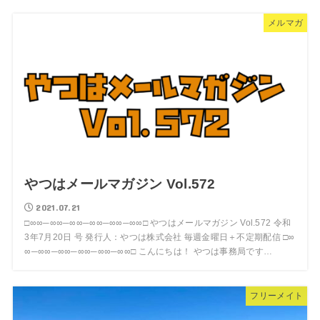
メルマガ
やつはメールマガジン Vol.572
2021.07.21
□∞∞─∞∞─∞∞─∞∞─∞∞─∞∞□ やつはメールマガジン Vol.572 令和
3年7月20日 号 発行人：やつは株式会社 毎週金曜日＋不定期配信 □∞
∞─∞∞─∞∞─∞∞─∞∞─∞∞□ こんにちは！ やつは事務局です…
フリーメイト