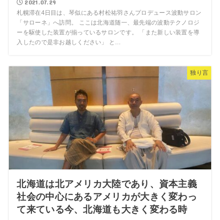
2021.07.29
札幌滞在4日目は、琴似にある村松祐羽さんプロデュース波動サロン
「サローネ」へ訪問。 ここは北海道随一、最先端の波動テクノロジ
ーを駆使した装置が揃っているサロンです。 「また新しい装置を導
入したので是非お越しください」 と…
独り言
北海道は北アメリカ大陸であり、資本主義
社会の中心にあるアメリカが大きく変わっ
て来ている今、北海道も大きく変わる時