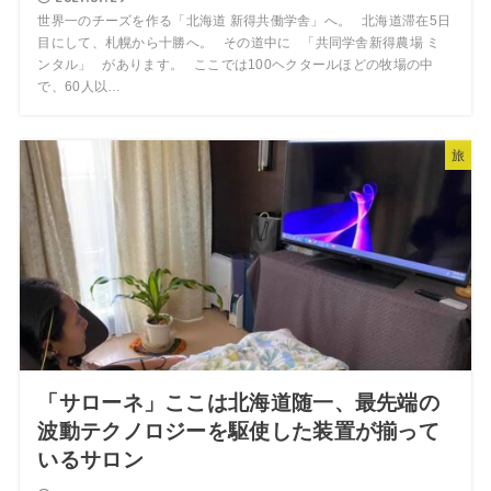
世界一のチーズを作る「北海道 新得共働学舎」へ。 北海道滞在5日
目にして、札幌から十勝へ。 その道中に 「共同学舎新得農場 ミ
ンタル」 があります。 ここでは100ヘクタールほどの牧場の中
で、60人以…
旅
「サローネ」ここは北海道随一、最先端の
波動テクノロジーを駆使した装置が揃って
いるサロン