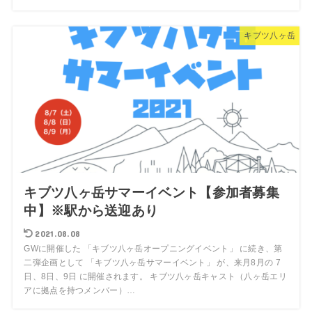
キブツ八ヶ岳
キブツ八ヶ岳サマーイベント【参加者募集
中】※駅から送迎あり
2021.08.08
GWに開催した 「キブツ八ヶ岳オープニングイベント」 に続き、第
二弾企画として 「キブツ八ヶ岳サマーイベント」 が、来月8月の 7
日、8日、9日 に開催されます。 キブツ八ヶ岳キャスト（八ヶ岳エリ
アに拠点を持つメンバー）…