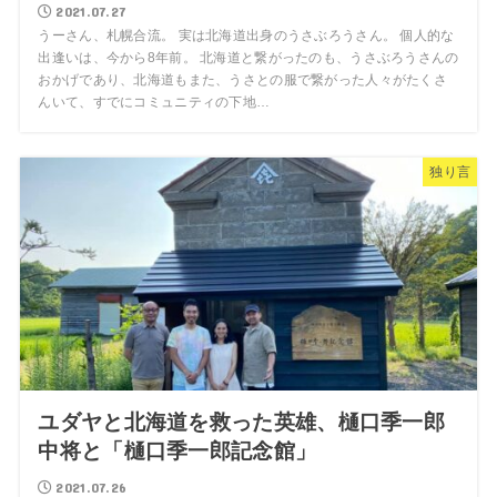
2021.07.27
うーさん、札幌合流。 実は北海道出身のうさぶろうさん。 個人的な
出逢いは、今から8年前。 北海道と繋がったのも、うさぶろうさんの
おかげであり、北海道もまた、うさとの服で繋がった人々がたくさ
んいて、すでにコミュニティの下地…
独り言
ユダヤと北海道を救った英雄、樋口季一郎
中将と「樋口季一郎記念館」
2021.07.26