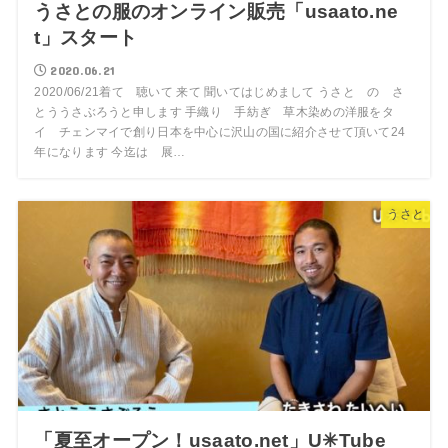
うさとの服のオンライン販売「usaato.ne
t」スタート
2020.06.21
2020/06/21着て 聴いて 来て 聞いてはじめまして うさと の さ
とううさぶろうと申します 手織り 手紡ぎ 草木染めの洋服をタ
イ チェンマイで創り日本を中心に沢山の国に紹介させて頂いて24
年になります 今迄は 展…
うさと
「夏至オープン！usaato.net」U✳︎Tube