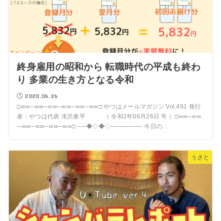
終身雇用の昭和から 転職時代の平成も終わ
り 多業の生き方となる令和
2020.06.26
□∞∞─∞∞─∞∞─∞∞─∞∞─∞∞□ やつはメールマガジン Vol.491 発行
者：やつは代表 滝沢泰平 （ 令和2年06月26日 号 ）□∞∞─∞∞
─∞∞─∞∞─∞∞─∞∞□ ──◆◇◆◇─────── 今日の…
うさと