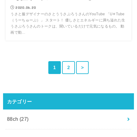
2020.06.20
うさと服デザイナーのさとううさぶろうさんのYouTube 「U✳︎Tube
（うーちゅーぶ）」 スタート！ 優しさとエネルギーに満ち溢れた生
うさぶろうさんのトークは、聞いているだけで元気になるもの。 動
画で動…
1
2
>
カテゴリー
88ch
(27)