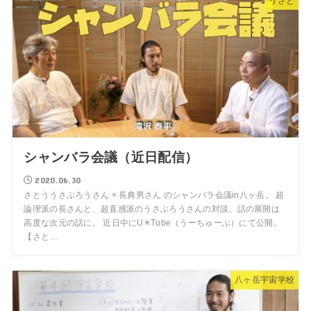
うさと
シャンバラ会議（近日配信）
2020.06.30
さとううさぶろうさん × 長典男さん のシャンバラ会議in八ヶ岳。 超
論理派の長さんと、超直感派のうさぶろうさんの対談、話の展開は
高度な次元の話に。 近日中にU✳︎Tube（うーちゅーぶ）にて公開。
【さと…
八ヶ岳宇宙学校