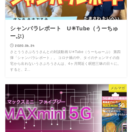
シャンバラレポート U✳︎Tube（うーちゅ
ーぶ）
2020.06.24
さとううさぶろうさんとの対談動画 U✳︎Tube（うーちゅーぶ） 第四
弾「シャンバラレポート」。 コロナ禍の中、タイのチェンマイの自
宅から出れないうさぶろうさんは、4ヶ月間近く瞑想三昧の日々に。
すると、2…
メルマガ