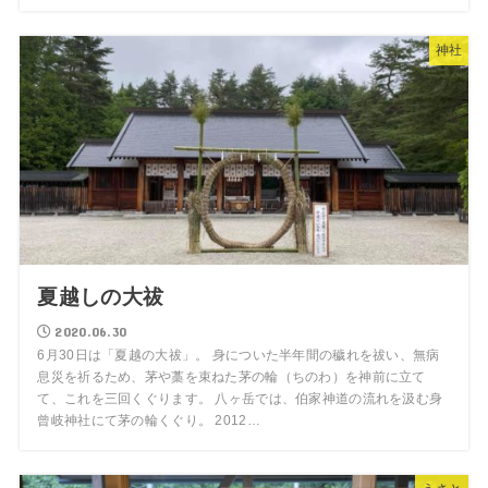
神社
夏越しの大祓
2020.06.30
6月30日は「夏越の大祓」。 身についた半年間の穢れを祓い、無病
息災を祈るため、茅や藁を束ねた茅の輪（ちのわ）を神前に立て
て、これを三回くぐります。 八ヶ岳では、伯家神道の流れを汲む身
曾岐神社にて茅の輪くぐり。 2012…