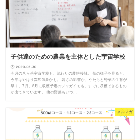
子供達のための農業を主体とした宇宙学校
2020.06.30
今月の八ヶ岳宇宙学校も、流行りの農耕接触。 畑の様子を見ると、
今年はやはり異常気象かも。 暑さの影響か、やたらと野菜の生育が
早く、7月、8月に収穫予定のジャガイモも、すでに収穫できるもの
が出てきています。 他の野菜もいつ…
メルマガ