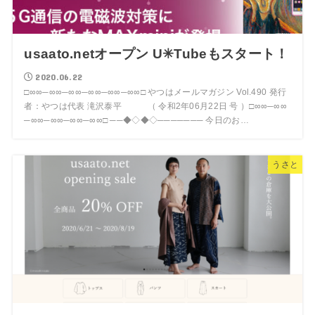
usaato.netオープン U✳︎Tubeもスタート！
2020.06.22
□∞∞─∞∞─∞∞─∞∞─∞∞─∞∞□ やつはメールマガジン Vol.490 発行
者：やつは代表 滝沢泰平 （ 令和2年06月22日 号 ）□∞∞─∞∞
─∞∞─∞∞─∞∞─∞∞□ ──◆◇◆◇─────── 今日のお…
うさと