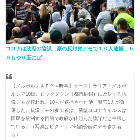
コロナは政府の陰謀…豪の反封鎖デモで１０人逮捕 ５
Ｇもやり玉に
【メルボルンＡＦＰ＝時事】オーストラリア・メルボ
ルンで10日、ロックダウン（都市封鎖）に反対する抗
議デモが行われ、10人が逮捕された他、警官1人が負
傷した。抗議デモの参加者は、新型コロナウイルスは
国民を統制する目的で政府が仕組んだ陰謀だと主張し
ている。（写真はビクトリア州議会前のデモ参加者
ら）