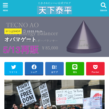
たきさわたいへい公式ブログ
MENU
SEARCH
2020.05.14
やつはSHOP
オバマゲート
ツイート
シェア
はてブ
送る
Pocket