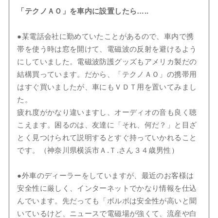
「テクノＡＯ」を車内に設置したら…..
●某電話会社に勤めていたことがあるので、車内で携
帯を使う時は窓を開けて、電磁波の反射を避けるよう
にしていました。電磁波防護グッズもアメリカ製だの
結構買っています。だから、「テクノＡＯ」の携帯用
はすぐ買いましたが、車にもＶＤＴ用を置いてみまし
た。
疲れ度がかなり違いますし、オーディオの音も良く聴
こえます。困るのは、友達に「それ、何だ？」と目ざ
とく見つけられて説明するとすぐ持っていかれること
です。（神奈川県横浜市Ａ.Ｔ.さん３４歳男性）
●外車のディーラーをしていますが、最近のお客様は
安全性に厳しく、インターネットでかなり情報を仕込
んでいます。先だっても「ボルボは安全性が高いと聞
いているけど、ニュースで電磁場が強くて、流産や白