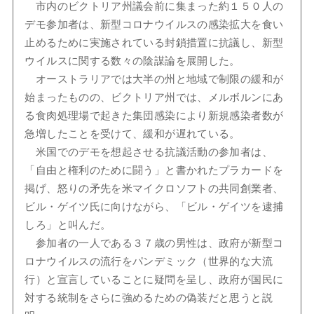
市内のビクトリア州議会前に集まった約１５０人の
デモ参加者は、新型コロナウイルスの感染拡大を食い
止めるために実施されている封鎖措置に抗議し、新型
ウイルスに関する数々の陰謀論を展開した。
オーストラリアでは大半の州と地域で制限の緩和が
始まったものの、ビクトリア州では、メルボルンにあ
る食肉処理場で起きた集団感染により新規感染者数が
急増したことを受けて、緩和が遅れている。
米国でのデモを想起させる抗議活動の参加者は、
「自由と権利のために闘う」と書かれたプラカードを
掲げ、怒りの矛先を米マイクロソフトの共同創業者、
ビル・ゲイツ氏に向けながら、「ビル・ゲイツを逮捕
しろ」と叫んだ。
参加者の一人である３７歳の男性は、政府が新型コ
ロナウイルスの流行をパンデミック（世界的な大流
行）と宣言していることに疑問を呈し、政府が国民に
対する統制をさらに強めるための偽装だと思うと説