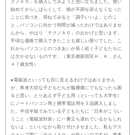
クノＡＯ」を購入してみようと思い立ちました。使い
始めてからしばらくして、娘が不調を訴えなくなった
ことに気づき、尋ねてみると「調子いいよ」とのこ
と…パソコンに向かう時間が減ったわけではありませ
んから、やはり「テクノＡＯ」のおかげと思います。
手頃な価格で購入できたことも嬉しい限りでした。こ
れからパソコンとのつきあいが長く続く子どもたちに
は欠かせないものです。（東京都新宿区Ｈ．Ｋ．さん
４７歳女性）
●電磁波といっても目に見えるわけではありません
が、将来大切な子どもたちが脳腫瘍にでもなったら困
ると思い、とりあえず子ども用（といっても大学生）
にノートパソコン用と携帯電話用を３品購入しまし
た。半信半疑でみている子どもたちに「日本がこうい
うこと（電磁波対策）に一番立ち遅れているかもしれ
ないよ」といいながら取り付けさせました。私もデス
クトップ用に「テクノＡＯ」が欲しいのですが、将来