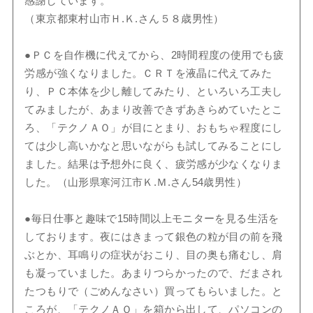
感謝しています。
（東京都東村山市Ｈ.Ｋ.さん５８歳男性）
●ＰＣを自作機に代えてから、2時間程度の使用でも疲
労感が強くなりました。ＣＲＴを液晶に代えてみた
り、ＰＣ本体を少し離してみたり、といろいろ工夫し
てみましたが、あまり改善できずあきらめていたとこ
ろ、「テクノＡＯ」が目にとまり、おもちゃ程度にし
ては少し高いかなと思いながらも試してみることにし
ました。結果は予想外に良く、疲労感が少なくなりま
した。（山形県寒河江市Ｋ.Ｍ.さん54歳男性）
●毎日仕事と趣味で15時間以上モニターを見る生活を
しております。夜にはきまって銀色の粒が目の前を飛
ぶとか、耳鳴りの症状がおこり、目の奥も痛むし、肩
も凝っていました。あまりつらかったので、だまされ
たつもりで（ごめんなさい）買ってもらいました。と
ころが、「テクノＡＯ」を箱から出して、パソコンの