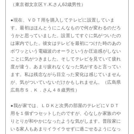
（東京都文京区Ｙ.K.さん62歳男性）
●現在、ＶＤＴ用を購入してテレビに設置していま
す。最初はほんとうにこんなもので何が変わるのだろ
うかと思っていました。設置してすぐに気がついたの
は家内でした。彼女はテレビを最初につけた時のあの
ボワッという電磁波のオーラというか圧迫感がしない
ことに気がつきました。そしてテレビを見ていて疲れ
度が違う、あまり疲れなくなった気がすると言ってい
ます。私は残念ながら目立った変化は感じていません
が、気がついていないだけかもしれません。（広島県
広島市Ｓ．Ｋ．さん４８歳男性）
●我が家では、ＬＤＫと次男の部屋のテレビにＶＤＴ
用を１個ずつセットしたのですが、心なしか家族のや
りとりが和やかになったような気がします。普段家に
いる家人もあまりイライラせずに過ごせるようになっ