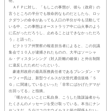
明。
ＡＦＰに対し、「もしこの事態が、彼ら（政府）の
言うところの半分でも致命的なものだとしたら、ロッ
クダウンの命令があっても人口の半分が今も活動して
いる中、この事態はオーストラリア中に山火事のよう
に広がっただろうし、止めることはできなかっただろ
う」と語った。
ビクトリア州警察の報道担当者によると、この抗議
集会で１０人が逮捕されたものの、大半はソーシャ
ル・ディスタンシング（対人距離の確保）と外出制限
に違反したためだったという。
豪連邦政府の最高医務責任者であるブレンダン・マ
ーフィー氏は、新型ウイルスが次世代通信規格「５
Ｇ」に関連しているといった「非常にばかげたデマが
出回ってる」と指摘。
「嘆かわしいことに私自身、こうした陰謀論者から
たくさんのメッセージを受け取っている。本当にナン
センスだ。５Ｇはコロナウイルスと何の関係もない」