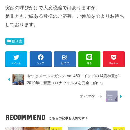
突然の呼びかけで大変恐縮ではありますが、
是非ともご縁ある皆様のご応募、ご参加を心よりお待ち
しております。
独り言
ツイート
シェア
はてブ
送る
Pocket
やつはメールマガジン Vol.480「インドの14歳神童が
2019年に新型コロナウイルスを完全に的中」
オバマゲート
RECOMMEND
独り言
独り言