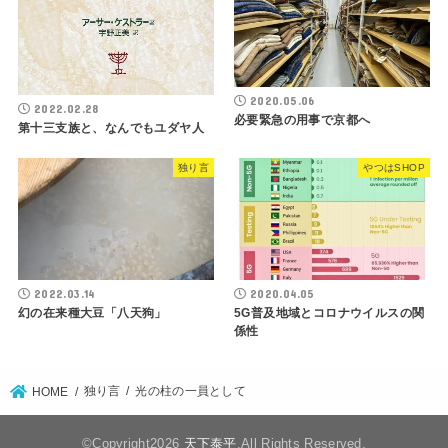
2020.05.06
2022.02.28
必要緊急の用事で京都へ
第十三支族と、なんでもユダヤ人
独り言
やつはSHOP
2022.03.14
2020.04.05
幻の在来種大豆「八天狗」
5G普及地域とコロナウイルスの関
係性
独り言
光の柱の一員として
HOME
©Copyright2026
天下泰平
.All Rights Reserved.