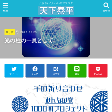
たきさわたいへい公式ブログ
MENU
SEARCH
2020.05.25
独り言
光の柱の一員として
ツイート
シェア
はてブ
送る
Pocket