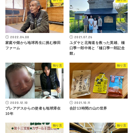
2022.04.08
2021.07.26
家庭や畑から地球再生に挑む柳田
ユダヤと北海道を救った英雄、樋
ファーム
口季一郎中将と「樋口季一郎記念
館」
独り言
独り言
2020.12.10
2021.10.11
プレアデスからの使者も地球滞在
合計13時間の山の世界
10年
独り言
独り言