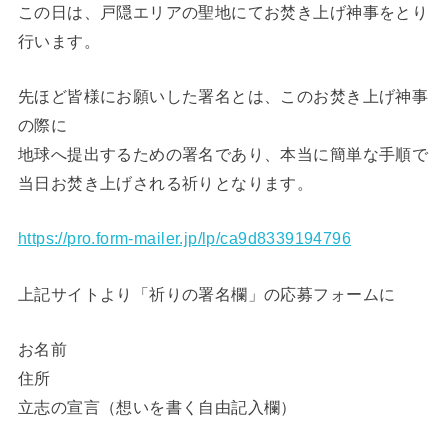
この日は、戸隠エリアの聖地にてお焚き上げ神事をとり
行います。
先ほど皆様にお願いした署名とは、このお焚き上げ神事
の際に
地球へ提出するための署名であり、本当に簡単な手順で
当日お焚き上げされる祈りとなります。
https://pro.form-mailer.jp/lp/ca9d8339194796
上記サイトより「祈りの署名欄」の応募フォームに
お名前
住所
立志の宣言（想いを書く自由記入欄）