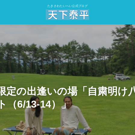
たきさわたいへい公式ブログ
限定の出逢いの場「自粛明け
（6/13-14）」