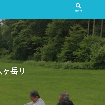
SEARCH
八ヶ岳リ