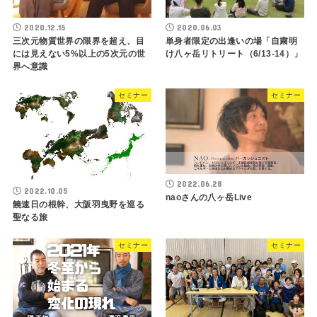
2020.12.15
2020.06.03
三次元物質世界の限界を超え、目
単身者限定の出逢いの場「自粛明
には見えない5%以上の5次元の世
け八ヶ岳リトリート（6/13-14）」
界へ意識
セミナー
セミナー
2022.06.28
2022.10.05
naoさんの八ヶ岳Live
饒速日の根幹、大阪羽曳野を巡る
聖なる旅
セミナー
セミナー