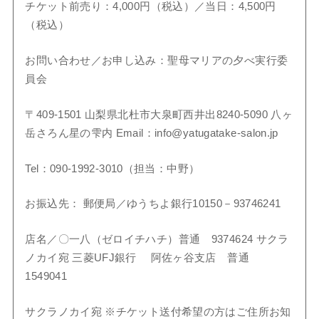
チケット前売り：4,000円（税込）／当日：4,500円
（税込）
お問い合わせ／お申し込み：聖母マリアの夕べ実行委
員会
〒409-1501 山梨県北杜市大泉町西井出8240-5090 八ヶ
岳さろん星の雫内 Email：info@yatugatake-salon.jp
Tel：090-1992-3010（担当：中野）
お振込先： 郵便局／ゆうちよ銀行10150－93746241
店名／〇一八（ゼロイチハチ）普通 9374624 サクラ
ノカイ宛 三菱UFJ銀行 阿佐ヶ谷支店 普通
1549041
サクラノカイ宛 ※チケット送付希望の方はご住所お知