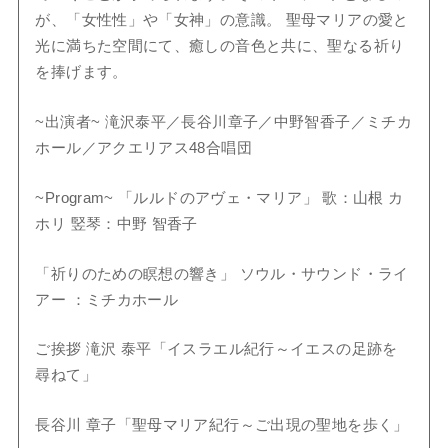
が、「女性性」や「女神」の意識。 聖母マリアの愛と
光に満ちた空間にて、癒しの音色と共に、聖なる祈り
を捧げます。
~出演者~ 滝沢泰平／長谷川章子／中野智香子／ミチカ
ホール／アクエリアス48合唱団
~Program~ 「ルルドのアヴェ・マリア」 歌：山根 カ
ホリ 竪琴：中野 智香子
「祈りのための瞑想の響き」 ソウル・サウンド・ライ
アー ：ミチカホール
ご挨拶 滝沢 泰平「イスラエル紀行～イエスの足跡を
尋ねて」
長谷川 章子「聖母マリア紀行～ご出現の聖地を歩く」