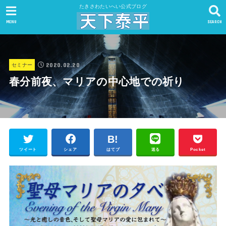
たきさわたいへい公式ブログ
MENU
SEARCH
2020.02.20
セミナー
春分前夜、マリアの中心地での祈り
ツイート
シェア
はてブ
送る
Pocket