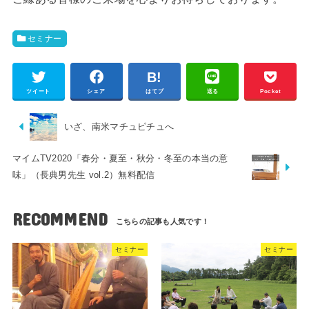
セミナー
ツイート
シェア
はてブ
送る
Pocket
いざ、南米マチュピチュへ
マイムTV2020「春分・夏至・秋分・冬至の本当の意
味」（長典男先生 vol.2）無料配信
RECOMMEND
セミナー
セミナー