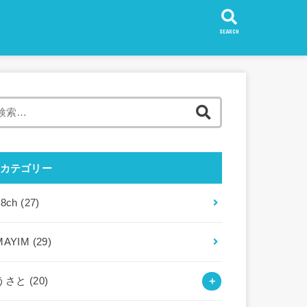
SEARCH
検
索:
カテゴリー
88ch
(27)
MAYIM
(29)
うさと
(20)