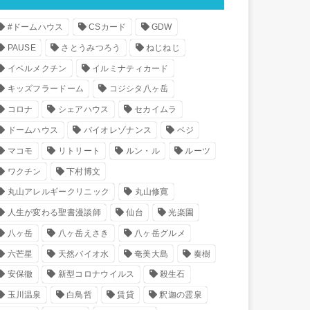
#ドームハウス
CSカード
GDW
PAUSE
さとうみつろう
ねじねじ
イベルメクチン
イルミナティカード
キッズフラードーム
コジシタ八ヶ岳
コロナ
シェアハウス
セカイムラ
ドームハウス
バイオレゾナンス
ベジ
マコモ
リトリート
ルン・ル
ルーツ
ワクチン
下村博文
丸山アレルギークリニック
丸山修寛
人生が変わる聖書漫談師
仙台
光楽園
八ヶ岳
八ヶ岳えさき
八ヶ岳グルメ
六芒星
天然バイオ水
奄美大島
奏樹
安保徹
新型コロナウイルス
殺生石
玉川温泉
白鳥哲
賃貸
釈迦の霊泉