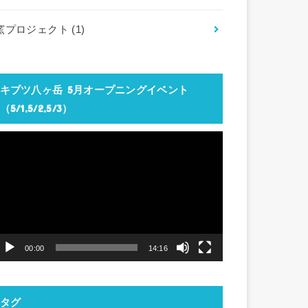
窯プロジェクト
(1)
キブツ八ヶ岳 5月オープニングイベント
（5/1,5/2,5/3）
動
画
プ
レ
ー
ヤ
00:00
14:16
ー
タグ