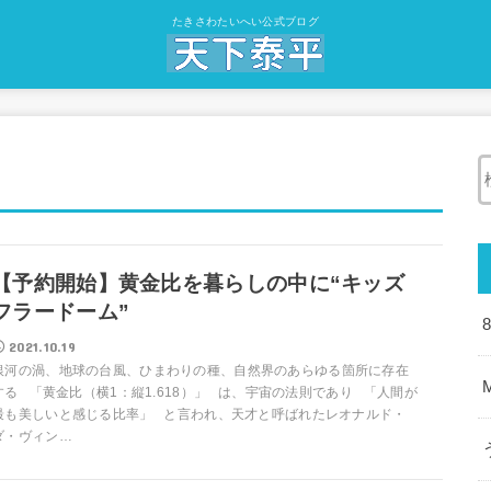
たきさわたいへい公式ブログ
【予約開始】黄金比を暮らしの中に“キッズ
フラードーム”
2021.10.19
銀河の渦、地球の台風、ひまわりの種、自然界のあらゆる箇所に存在
する 「黄金比（横1：縦1.618）」 は、宇宙の法則であり 「人間が
最も美しいと感じる比率」 と言われ、天才と呼ばれたレオナルド・
ダ・ヴィン…