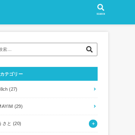
SEARCH
検
索:
カテゴリー
88ch
(27)
MAYIM
(29)
うさと
(20)