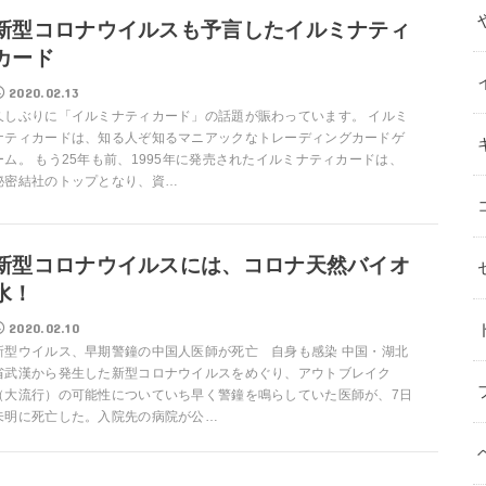
新型コロナウイルスも予言したイルミナティ
カード
2020.02.13
久しぶりに「イルミナティカード」の話題が賑わっています。 イルミ
ナティカードは、知る人ぞ知るマニアックなトレーディングカードゲ
ーム。 もう25年も前、1995年に発売されたイルミナティカードは、
秘密結社のトップとなり、資…
新型コロナウイルスには、コロナ天然バイオ
水！
2020.02.10
新型ウイルス、早期警鐘の中国人医師が死亡 自身も感染 中国・湖北
省武漢から発生した新型コロナウイルスをめぐり、アウトブレイク
（大流行）の可能性についていち早く警鐘を鳴らしていた医師が、7日
未明に死亡した。入院先の病院が公…