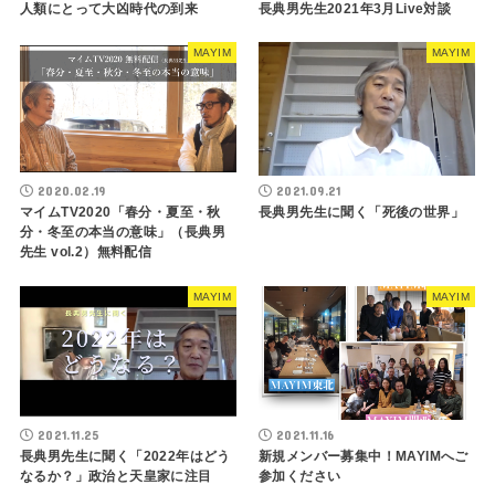
人類にとって大凶時代の到来
長典男先生2021年3月Live対談
MAYIM
MAYIM
2020.02.19
2021.09.21
マイムTV2020「春分・夏至・秋
長典男先生に聞く「死後の世界」
分・冬至の本当の意味」（長典男
先生 vol.2）無料配信
MAYIM
MAYIM
2021.11.25
2021.11.16
長典男先生に聞く「2022年はどう
新規メンバー募集中！MAYIMへご
なるか？」政治と天皇家に注目
参加ください