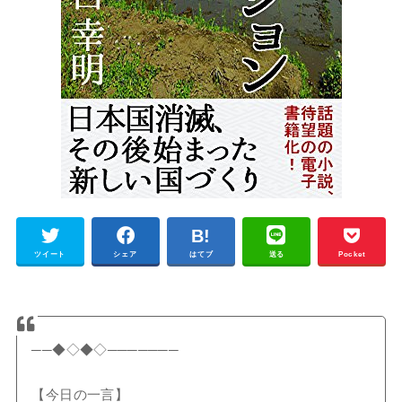
ツイート
シェア
はてブ
送る
Pocket
──◆◇◆◇───────
【今日の一言】