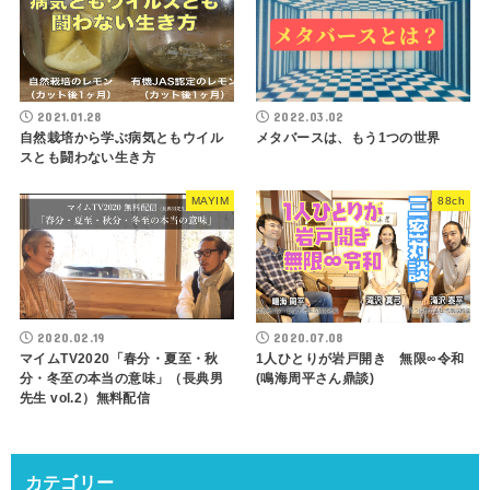
2021.01.28
2022.03.02
自然栽培から学ぶ病気ともウイル
メタバースは、もう1つの世界
スとも闘わない生き方
MAYIM
88ch
2020.02.19
2020.07.08
マイムTV2020「春分・夏至・秋
1人ひとりが岩戸開き 無限∞令和
分・冬至の本当の意味」（長典男
(鳴海周平さん鼎談)
先生 vol.2）無料配信
カテゴリー