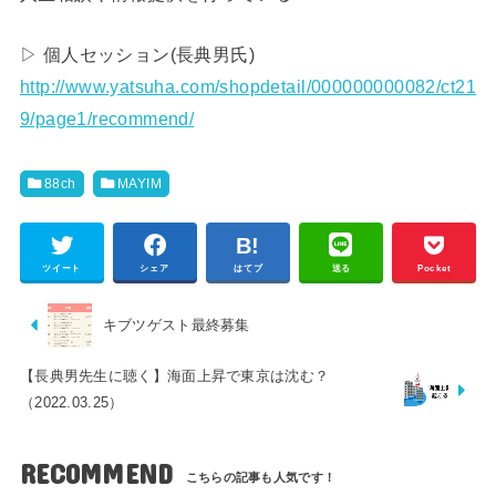
▷ 個人セッション(長典男氏)
http://www.yatsuha.com/shopdetail/000000000082/ct21
9/page1/recommend/
88ch
MAYIM
ツイート
シェア
はてブ
送る
Pocket
キブツゲスト最終募集
【長典男先生に聴く】海面上昇で東京は沈む？
（2022.03.25）
RECOMMEND