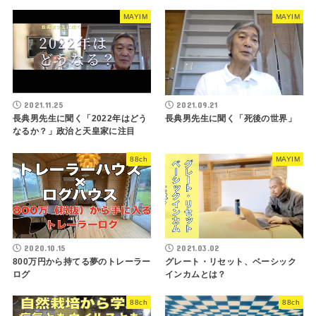
MAYIM
MAYIM
2021.11.25
2021.09.21
長典男先生に聞く「2022年はどう
長典男先生に聞く「死後の世界」
なるか？」政治と天皇家に注目
88ch
MAYIM
2020.10.15
2021.03.02
800万円から持てる夢のトレーラー
グレート・リセット、ベーシック
ログ
インカムとは？
88ch
88ch