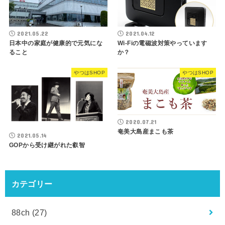
2021.05.22
2021.04.12
日本中の家庭が健康的で元気にな
Wi-Fiの電磁波対策やっています
ること
か？
やつはSHOP
やつはSHOP
2020.07.21
奄美大島産まこも茶
2021.05.14
GOPから受け継がれた叡智
カテゴリー
88ch
(27)