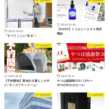
やつはSHOP
やつはSHOP
2020.10.02
【SHOP】トゥルシーエキス発売
2022.04.01
開始
「すべてここに“在る”」
やつはSHOP
やつはSHOP
2021.10.19
2021.12.14
【予約開始】黄金比を暮らしの中
やつは感謝祭2021 10%〜
に“キッズフラードーム”
50%OFFの大セール
やつはSHOP
やつはSHOP