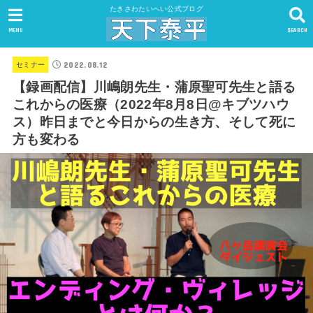
たきさわたいへい公式ブログ
MENU
SEARCH
2022.08.12
セミナー
【録画配信】川嶋朗先生・蒲原聖可先生と語る
これからの医療（2022年8月8日@キブツハウ
ス）昨日までと今日からの生き方、そして死に
方も変わる