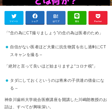
ツイート
シェア
はてブ
送る
Pocket
「“念の為にCT撮りましょう”の念の為は医者のため」
自信がない医者ほど大量に抗生物質を出し過剰にCT
スキャンを撮る –
「絶対と言って良いほど始まりますよ“コロナ税”」
タダにしておくというのは将来の子供達の借金にな
る –
神奈川歯科大学統合医療講座を開講した川嶋朗教授のお
話は、すべてが興味深い。