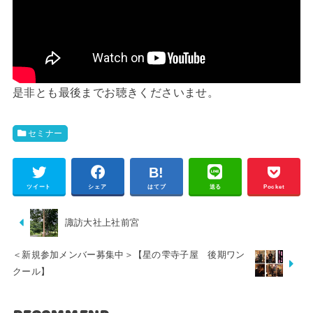
是非とも最後までお聴きくださいませ。
セミナー
ツイート
シェア
はてブ
送る
Pocket
諏訪大社上社前宮
＜新規参加メンバー募集中＞【星の雫寺子屋 後期ワン
クール】