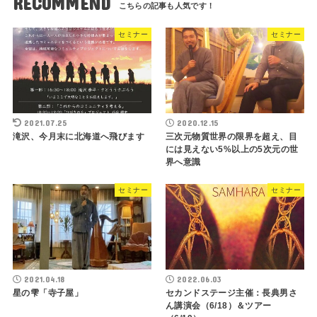
RECOMMEND
セミナー
セミナー
2021.07.25
2020.12.15
滝沢、今月末に北海道へ飛びます
三次元物質世界の限界を超え、目
には見えない5%以上の5次元の世
界へ意識
セミナー
セミナー
2021.04.18
2022.06.03
星の雫「寺子屋」
セカンドステージ主催：長典男さ
ん講演会（6/18）＆ツアー