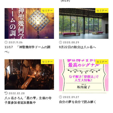
（6/19）
セミナー
セミナー
2021.11.06
2020.08.29
11/17 「神聖幾何学ドームの調
9月22日の秋分は八ヶ岳へ
べ」
セミナー
セミナー
2022.03.28
2022.09.27
八ヶ岳さろん「星の雫」主催の寺
自分の夢を自分で読み解く
子屋参加者追加募集中