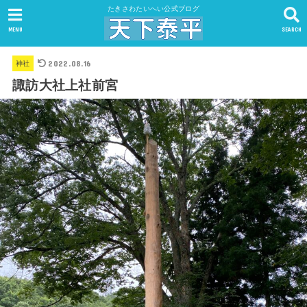
たきさわたいへい公式ブログ
MENU
SEARCH
2022.08.16
神社
諏訪大社上社前宮