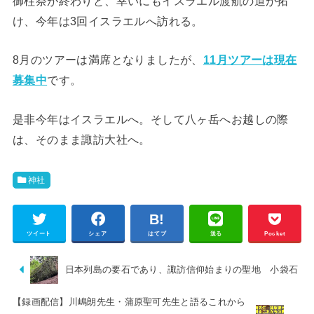
御柱祭が終わりと、幸いにもイスラエル渡航の道が拓
け、今年は3回イスラエルへ訪れる。
8月のツアーは満席となりましたが、
11月ツアーは現在
募集中
です。
是非今年はイスラエルへ。そして八ヶ岳へお越しの際
は、そのまま諏訪大社へ。
神社
ツイート
シェア
はてブ
送る
Pocket
日本列島の要石であり、諏訪信仰始まりの聖地 小袋石
【録画配信】川嶋朗先生・蒲原聖可先生と語るこれから