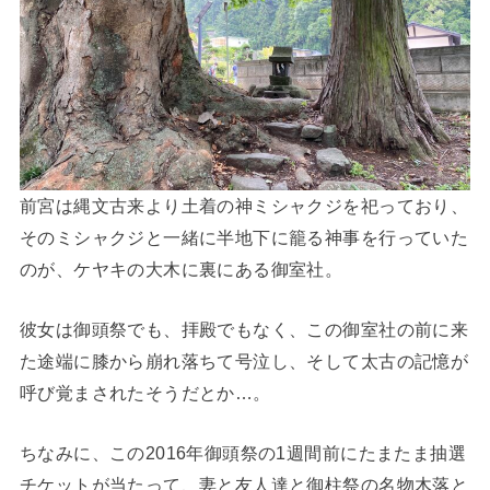
前宮は縄文古来より土着の神ミシャクジを祀っており、
そのミシャクジと一緒に半地下に籠る神事を行っていた
のが、ケヤキの大木に裏にある御室社。
彼女は御頭祭でも、拝殿でもなく、この御室社の前に来
た途端に膝から崩れ落ちて号泣し、そして太古の記憶が
呼び覚まされたそうだとか…。
ちなみに、この2016年御頭祭の1週間前にたまたま抽選
チケットが当たって、妻と友人達と御柱祭の名物木落と