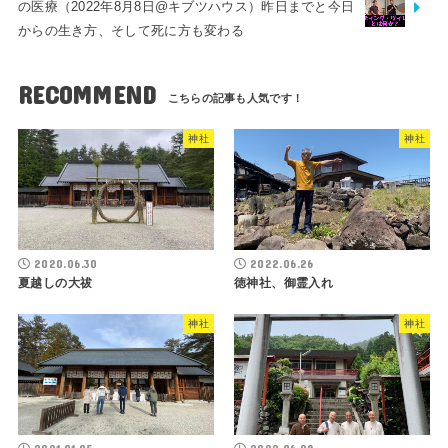
の医療（2022年8月8日@キブツハウス）昨日までと今日
からの生き方、そして死に方も変わる
RECOMMEND
神社
神社
2020.06.30
2022.06.26
夏越しの大祓
徳神社、御霊入れ
神社
神社