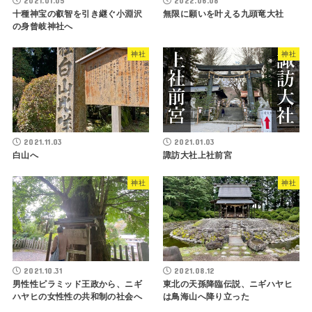
2021.01.05
2022.06.08
十種神宝の叡智を引き継ぐ小淵沢
無限に願いを叶える九頭竜大社
の身曾岐神社へ
神社
神社
2021.11.03
2021.01.03
白山へ
諏訪大社上社前宮
神社
神社
2021.10.31
2021.08.12
男性性ピラミッド王政から、ニギ
東北の天孫降臨伝説、ニギハヤヒ
ハヤヒの女性性の共和制の社会へ
は鳥海山へ降り立った