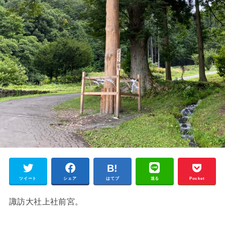
ツイート
シェア
はてブ
送る
Pocket
諏訪大社上社前宮。