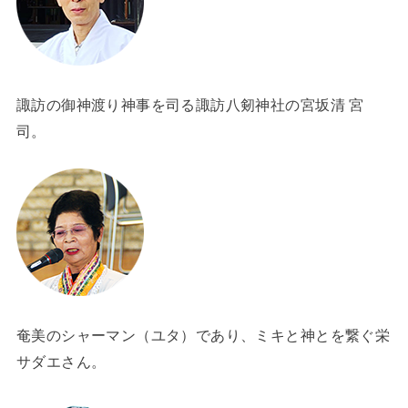
諏訪の御神渡り神事を司る諏訪八剱神社の宮坂清 宮
司。
奄美のシャーマン（ユタ）であり、ミキと神とを繋ぐ栄
サダエさん。