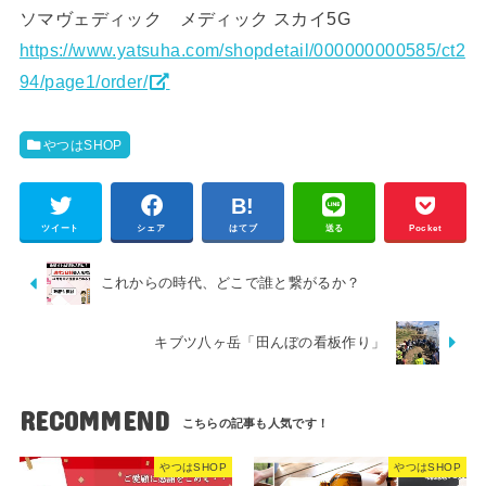
ソマヴェディック メディック スカイ5G
https://www.yatsuha.com/shopdetail/000000000585/ct2
94/page1/order/
やつはSHOP
ツイート
シェア
はてブ
送る
Pocket
これからの時代、どこで誰と繋がるか？
キブツ八ヶ岳「田んぼの看板作り」
RECOMMEND
やつはSHOP
やつはSHOP