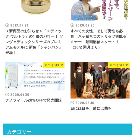
2021.04.23
2020.09.25
＜新商品のお知らせ＞「メディッ
すべての女性、そして男性も必
ク ウルトラ」の4 倍のパワー！ ソ
見！八ヶ岳ちつのトリセツ実践セ
マヴェディックシリーズのプレミ
ミナー 動画配信スタート！
アムモデルに 新色「シャンパン」
（10/2 満月より）
登場！
やつはSHOP
やつはSHOP
2020.06.30
ナノフィール20%OFFで発売開始
2020.02.18
目には目を、菌には菌を
カテゴリー