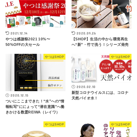
2021.12.14
2020.09.26
やつは感謝祭2021 10%〜
【SHOP】生活の中から環境再生
50%OFFの大セール
へ“新”・竹で洗う！シリーズ発売
やつはSHOP
やつはSHOP
2020.02.10
新型コロナウイルスには、コロナ
2020.12.15
天然バイオ水！
ついにここまできた！“水”への“情
報転写”ににょって“潜在意識”へ働
きかける数霊REIWA（レイワ）
やつはSHOP
やつはSHOP