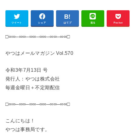
ツイート
シェア
はてブ
送る
Pocket
□∞∞─∞∞─∞∞─∞∞─∞∞─∞∞□
やつはメールマガジン Vol.570
令和3年7月13日 号
発行人：やつは株式会社
毎週金曜日＋不定期配信
□∞∞─∞∞─∞∞─∞∞─∞∞─∞∞□
こんにちは！
やつは事務局です。