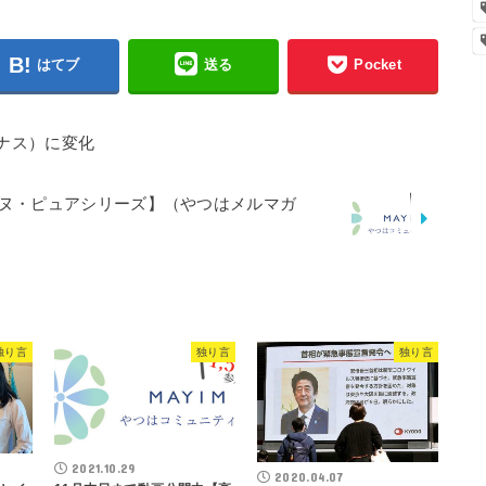
はてブ
送る
Pocket
ナス）に変化
エヌ・ピュアシリーズ】（やつはメルマガ
独り言
独り言
独り言
2021.10.29
2020.04.07