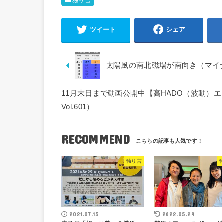
独り言
ツイート
シェア
太陽風の南北磁場が南向き（マイ
11月末日まで動画公開中【高HADO（波動）
Vol.601）
RECOMMEND
独り言
2021.07.15
2022.05.29