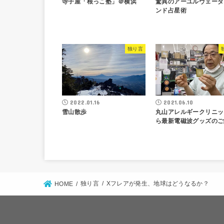
寺子屋「根っこ塾」＠横浜
驚異のアーユルヴェーダ
ンド占星術
独り言
2022.01.16
2021.06.10
雪山散歩
丸山アレルギークリニッ
ら最新電磁波グッズのご
独り言
Xフレアが発生、地球はどうなるか？
HOME