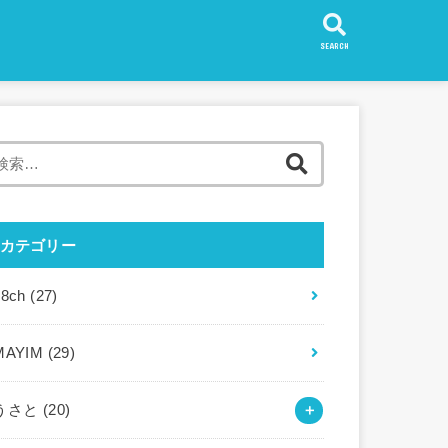
SEARCH
検
索:
カテゴリー
88ch
(27)
MAYIM
(29)
うさと
(20)