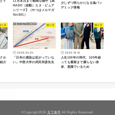
とイ
11月末日まで動画公開中【高
少しずつ明らかになる偽パン
HADO（波動）エヌ・ピュア
デミック情報
シリーズ】（やつはメルマガ
Vol.601）
独り言
独り言
独り言
2020.04.04
2022.10.15
クか
「日本の感染は拡がっていな
人生100年の時代、100年経
紹介
い」中部大学の武田邦彦先生
っても最期まで腐らない身
体、意識でいるため
©Copyright2026
天下泰平
.All Rights Reserved.