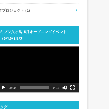
窯プロジェクト
(1)
キブツ八ヶ岳 5月オープニングイベント
（5/1,5/2,5/3）
動
画
プ
レ
ー
ヤ
00:00
14:16
ー
タグ