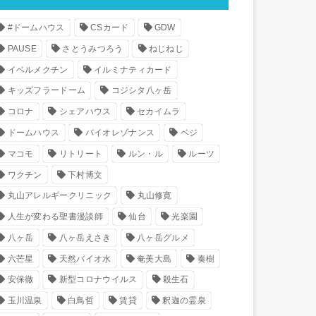
#ドームハウス
CSカード
GDW
PAUSE
さとうみつろう
ねじねじ
イベルメクチン
イルミナティカード
キッズフラードーム
コジシタ八ヶ岳
コロナ
シェアハウス
セカイムラ
ドームハウス
バイオレゾナンス
ベジ
マコモ
リトリート
ルン・ル
ルーツ
ワクチン
下村博文
丸山アレルギークリニック
丸山修寛
人生が変わる聖書漫談師
仙台
光楽園
八ヶ岳
八ヶ岳えさき
八ヶ岳グルメ
六芒星
天然バイオ水
奄美大島
奏樹
安保徹
新型コロナウイルス
殺生石
玉川温泉
白鳥哲
賃貸
釈迦の霊泉