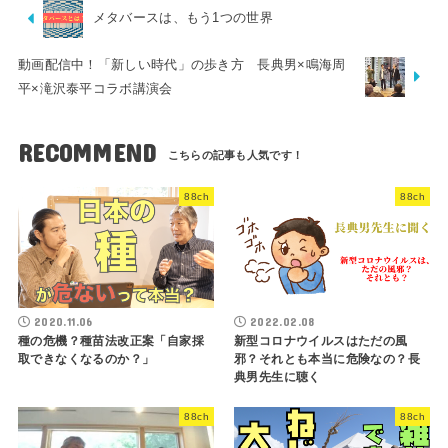
メタバースは、もう1つの世界
動画配信中！「新しい時代」の歩き方 長典男×鳴海周
平×滝沢泰平コラボ講演会
RECOMMEND
88ch
88ch
2020.11.06
2022.02.08
種の危機？種苗法改正案「自家採
新型コロナウイルスはただの風
取できなくなるのか？」
邪？それとも本当に危険なの？長
典男先生に聴く
88ch
88ch