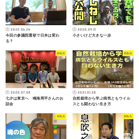
2022.06.26
2020.09.11
今回の参議院選挙で日本は変わ
小さいけど大きな一歩
る？
88ch
88ch
2020.07.08
2021.01.28
七夕は東京へ 鳴海周平さんのお
自然栽培から学ぶ病気ともウイル
話会
スとも闘わない生き方
88ch
88ch