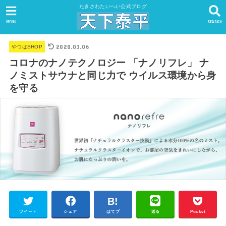
たきさわたいへい公式ブログ
MENU
SEARCH
2020.03.06
やつはSHOP
コロナのナノテクノロジー 「ナノリフレ」 ナ
ノミストサウナと同じ力で ウイルス環境から身
を守る
ツイート
シェア
はてブ
送る
Pocket