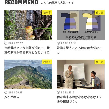
RECOMMEND
独り言
独り言
2021.07.07
2022.05.12
自然栽培という言葉が消えて、普
常識を疑うことも時には大切なこ
通の栽培が自然栽培となるように
と
独り言
独り言
2021.09.13
2022.10.01
八ヶ岳縦走
僕が出来るのは小さな小さなモデ
ルや雛型づくり