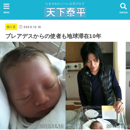
たきさわたいへい公式ブログ
MENU
SEARCH
2020.12.10
独り言
プレアデスからの使者も地球滞在10年