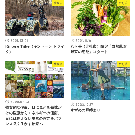
独り言
独り言
2021.03.01
2021.11.16
Kintone Trike（キントーン トライ
八ヶ岳（北杜市）限定「自然栽培
ク）
野菜の宅配」スタート
独り言
独り言
2020.04.03
2022.10.17
物質的な側面、目に見える領域だ
すずめの戸締まり
けの医療からエネルギーの側面、
目には見えない要素の両方をバラ
ンス良く生かす治療へ