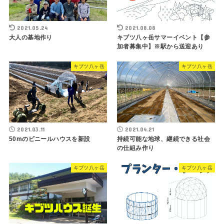
2021.05.24
2021.08.08
大人の基地作り
キブツ八ヶ岳サマーイベント【参
加者募集中】※駅から送迎あり
キブツ八ヶ岳
キブツ八ヶ岳
2021.03.11
2021.04.21
50mのビニールハウスを新設
持続可能な地球、継続できる社会
の仕組み作り
キブツ八ヶ岳
キブツ八ヶ岳