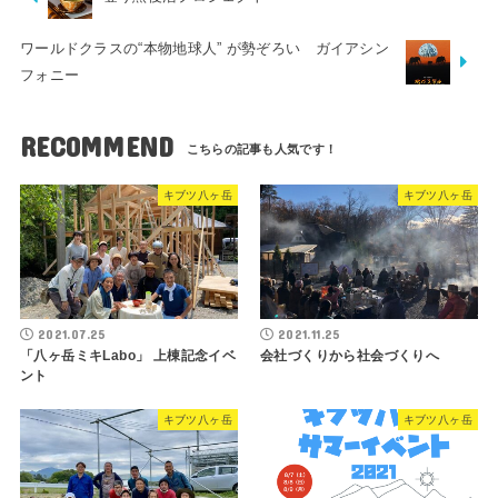
ワールドクラスの“本物地球人” が勢ぞろい ガイアシン
フォニー
RECOMMEND
キブツ八ヶ岳
キブツ八ヶ岳
2021.07.25
2021.11.25
「八ヶ岳ミキLabo」 上棟記念イベ
会社づくりから社会づくりへ
ント
キブツ八ヶ岳
キブツ八ヶ岳