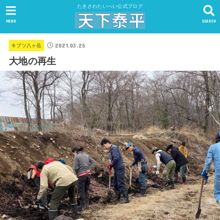
たきさわたいへい公式ブログ
MENU
SEARCH
2021.03.25
キブツ八ヶ岳
大地の再生