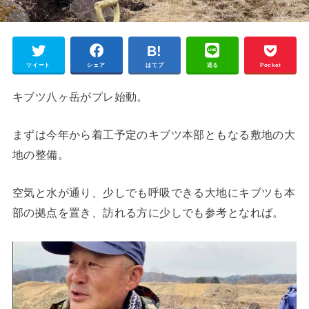
ツイート
シェア
はてブ
送る
Pocket
キブツ八ヶ岳がプレ始動。
まずは今年から着工予定のキブツ本部ともなる敷地の大
地の整備。
空気と水が通り、少しでも呼吸できる大地にキブツも本
部の拠点を置き、訪れる方に少しでも参考となれば。