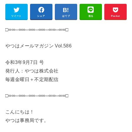
ツイート
シェア
はてブ
送る
Pocket
□∞∞─∞∞─∞∞─∞∞─∞∞─∞∞□
やつはメールマガジン Vol.586
令和3年9月7日 号
発行人：やつは株式会社
毎週金曜日＋不定期配信
□∞∞─∞∞─∞∞─∞∞─∞∞─∞∞□
こんにちは！
やつは事務局です。