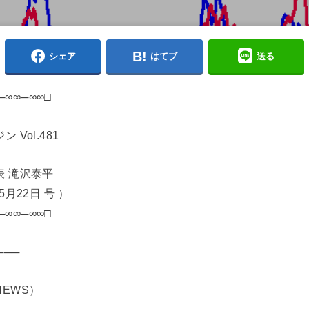
シェア
はてブ
送る
─∞∞─∞∞□
Vol.481
表 滝沢泰平
22日 号 ）
─∞∞─∞∞□
───
EWS）