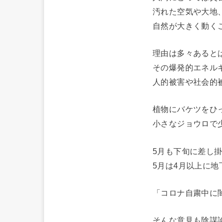
汚れた空気や大地
自然が大きく動く
理由は多々あると
その爆発的エネル
人的被害や社会的
植物にバケツをひ
小さなジョウロで
5月も下旬に差し
5月は4月以上に
「コロナ自粛中に
そんな意見も陰謀