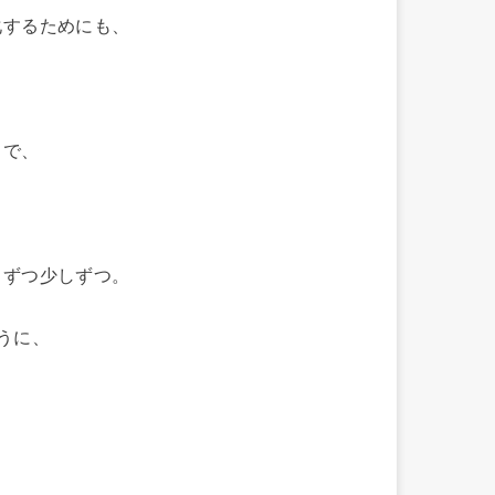
化するためにも、
とで、
しずつ少しずつ。
うに、