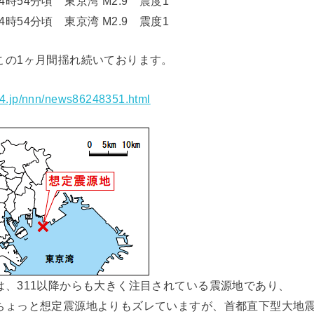
 14時54分頃 東京湾 M2.9 震度1
 14時54分頃 東京湾 M2.9 震度1
この1ヶ月間揺れ続いております。
24.jp/nnn/news86248351.html
は、311以降からも大きく注目されている震源地であり、
ちょっと想定震源地よりもズレていますが、首都直下型大地