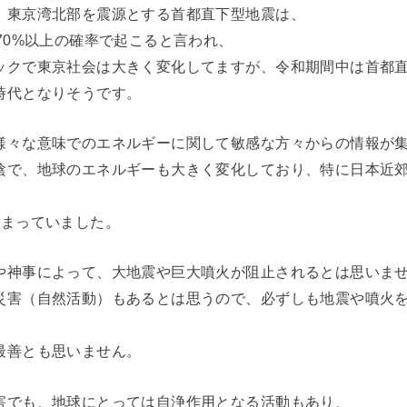
、東京湾北部を震源とする首都直下型地震は、
70%以上の確率で起こると言われ、
ックで東京社会は大きく変化してますが、令和期間中は首都
時代となりそうです。
様々な意味でのエネルギーに関して敏感な方々からの情報が
陰で、地球のエネルギーも大きく変化しており、特に日本近
強まっていました。
や神事によって、大地震や巨大噴火が阻止されるとは思いま
災害（自然活動）もあるとは思うので、必ずしも地震や噴火
最善とも思いません。
害でも、地球にとっては自浄作用となる活動もあり、