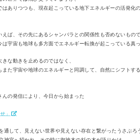
ではありつつも、現在起こっている地下エネルギーの活発化
いえば、その先にあるシャンバラとの関係性も否めないもの
今は宇宙も地球も多方面でエネルギー転換が起こっている真
大きな動きを止めるのではなく、
もまた宇宙や地球のエネルギーと同調して、自然にシフトす
。
さんの発信により、今日から始まった
わせ」
体験を通して、見えない世界や見えない存在と繋がったうさぶろ
の弊立神宮へ招かれ、その時に御神木の杉の木が語りかけ、