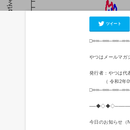
ツイート
□∞∞─∞∞─∞∞─∞∞
やつはメールマガジン 
発行者：やつは代
（ 令和2年05月
□∞∞─∞∞─∞∞─∞∞
──◆◇◆◇────
今日のお知らせ（N