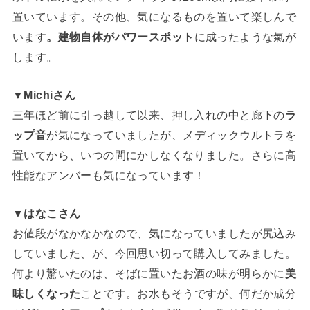
置いています。その他、気になるものを置いて楽しんで
います
。建物自体がパワースポット
に成ったような氣が
します。
▼Michiさん
三年ほど前に引っ越して以来、押し入れの中と廊下の
ラ
ップ音
が気になっていましたが、メディックウルトラを
置いてから、いつの間にかしなくなりました。さらに高
性能なアンバーも気になっています！
▼はなこさん
お値段がなかなかなので、気になっていましたが尻込み
していました、が、今回思い切って購入してみました。
何より驚いたのは、そばに置いたお酒の味が明らかに
美
味しくなった
ことです。お水もそうですが、何だか成分