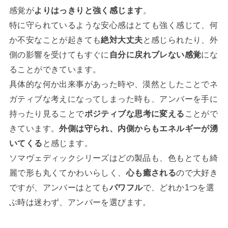
感覚が
よりはっきりと強く感じます
。
特に守られているような安心感はとても強く感じて、何
か不安なことが起きても
絶対大丈夫
と感じられたり、外
側の影響を受けてもすぐに
自分に戻れブレない感覚
にな
ることができています。
具体的な何か出来事があった時や、漠然としたことでネ
ガティブな考えになってしまった時も、アンバーを手に
持ったり見ることで
ポジティブな思考に変える
ことがで
きています。
外側は守られ、内側からもエネルギーが湧
いてくる
と感じます。
ソマヴェディックシリーズはどの製品も、色もとても綺
麗で形も丸くてかわいらしく、
心も癒される
ので大好き
ですが、アンバーはとても
パワフル
で、どれか1つを選
ぶ時は迷わず、アンバーを選びます。