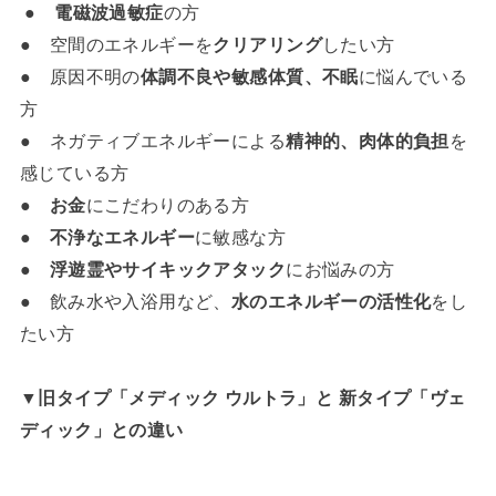
●
電磁波過敏症
の方
● 空間のエネルギーを
クリアリング
したい方
● 原因不明の
体調不良や敏感体質、不眠
に悩んでいる
方
● ネガティブエネルギーによる
精神的、肉体的負担
を
感じている方
●
お金
にこだわりのある方
●
不浄なエネルギー
に敏感な方
●
浮遊霊やサイキックアタック
にお悩みの方
● 飲み水や入浴用など、
水のエネルギーの活性化
をし
たい方
▼旧タイプ「メディック ウルトラ」と 新タイプ「ヴェ
ディック」との違い