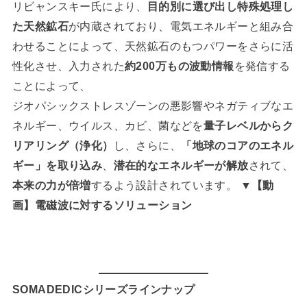
リビャンスキー氏により、
目的別に選び出し特殊処理し
た天然鉱石
が内蔵されており、電気エネルギーと組み合
わせることによって、天然鉱石のもつパワーをさらに活
性化させ、入力された
約200万もの波動情報
を発信する
ことによって、
ジオパシックストレスゾーンの悪影響やネガティブなエ
ネルギー、ウイルス、カビ、菌などを
量子レベルからク
リアリング（浄化）
し、さらに、
「地球のコアのエネル
ギー」を取り込み
、
潜在的なエネルギーが解放
されて、
本来の力が倍増
するよう設計されています。
▼【動
画】電磁波に対するソリューション
SOMADEDICシリーズラインナップ