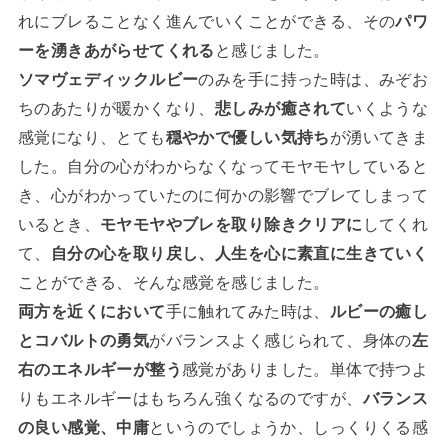
れにブレることなく進んでいくことができる、その
パワ
ーを湧きあがらせてくれる
と感じました。
ソマヴェディックルビー
のみを手に持った時は、みぞお
ちのあたりが暖かくなり、
悲しみが癒されて
いくような
感覚になり、とても
穏やかで優しい気持ち
が湧いてきま
した。自分の心がわからなくなってモヤモヤしていると
き、心がわかっていたのに何かの影響でブレてしまって
いるとき、
モヤモヤやブレを取り除きクリアに
してくれ
て、
自分の心を取り戻し、人生を心に素直に生きていく
ことができる、そんな感覚を感じました。
両方を近くにおいて
手に触れてみた時は、
ルビーの癒し
とコバルトの勇気
がバランスよく感じられて、身体の
左
右のエネルギーが整う
感覚がありました。単体で持つよ
りもエネルギーはもちろん強くなるのですが、
バランス
の良い感覚、中庸
というのでしょうか、しっくりくる感