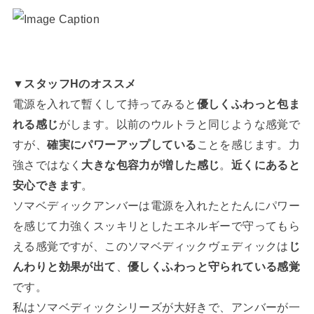
▼スタッフHのオススメ
電源を入れて暫くして持ってみると
優しくふわっと包ま
れる感じ
がします。以前のウルトラと同じような感覚で
すが、
確実にパワーアップしている
ことを感じます。力
強さではなく
大きな包容力が増した感じ
。
近くにあると
安心できます
。
ソマベディックアンバーは電源を入れたとたんにパワー
を感じて力強くスッキリとしたエネルギーで守ってもら
える感覚ですが、このソマベディックヴェディックは
じ
んわりと効果が出て
、
優しくふわっと守られている感覚
です。
私はソマベディックシリーズが大好きで、アンバーが一