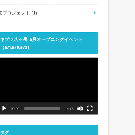
窯プロジェクト
(1)
キブツ八ヶ岳 5月オープニングイベント
（5/1,5/2,5/3）
動
画
プ
レ
ー
ヤ
00:00
14:16
ー
タグ