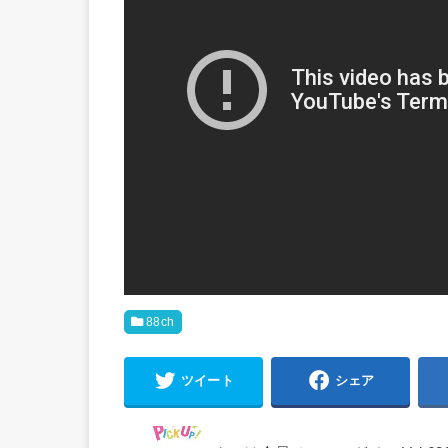
88ch
ツイート
シェア