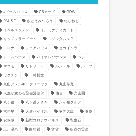
#ドームハウス
CSカード
GDW
PAUSE
さとうみつろう
ねじねじ
イベルメクチン
イルミナティカード
キッズフラードーム
コジシタ八ヶ岳
コロナ
シェアハウス
セカイムラ
ドームハウス
バイオレゾナンス
ベジ
マコモ
リトリート
ルン・ル
ルーツ
ワクチン
下村博文
丸山アレルギークリニック
丸山修寛
人生が変わる聖書漫談師
仙台
光楽園
八ヶ岳
八ヶ岳えさき
八ヶ岳グルメ
六芒星
天然バイオ水
奄美大島
奏樹
安保徹
新型コロナウイルス
殺生石
玉川温泉
白鳥哲
賃貸
釈迦の霊泉