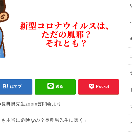
はてブ
送る
Pocket
月の長典男先生zoom質問会より
とも本当に危険なの？長典男先生に聴く」