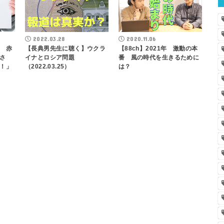
2022.03.28
2020.11.06
 赤
【長典男先生に聴く】ウクラ
【88ch】2021年 激動の本
さ
イナとロシア問題
番 風の時代を生きるために
！」
（2022.03.25）
は？