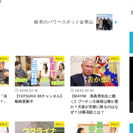
8
岐阜のパワースポット金華山
88ch
88ch
88ch
2020.07.10
2022.03.03
「自
【YATSUHA 88チャンネル】
【MAYIM 長典男先生に聴
？」
動画更新中
く】プーチン大統領は善か悪
か？天皇が京都に移るのはな
ぜ？18菊花紋とは？
88ch
88ch
88ch