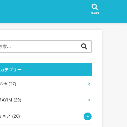
SEARCH
検
索:
カテゴリー
88ch
(27)
MAYIM
(29)
うさと
(20)