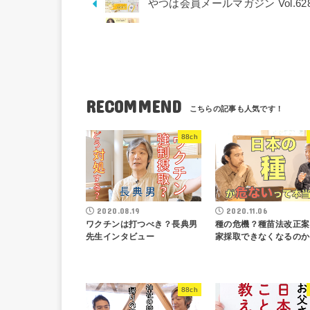
やつは会員メールマガジン Vol.62
RECOMMEND
88ch
2020.08.19
2020.11.06
ワクチンは打つべき？長典男
種の危機？種苗法改正案
先生インタビュー
家採取できなくなるのか
88ch