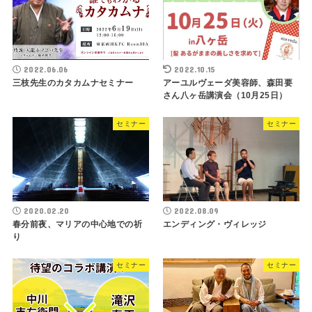
2022.06.06
2022.10.15
三枝先生のカタカムナセミナー
アーユルヴェーダ美容師、森田要
さん八ヶ岳講演会（10月25日）
セミナー
セミナー
2020.02.20
2022.08.09
春分前夜、マリアの中心地での祈
エンディング・ヴィレッジ
り
セミナー
セミナー