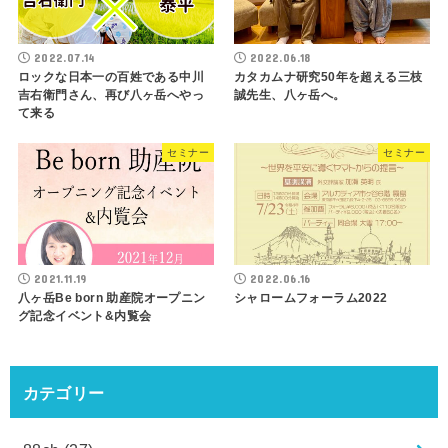
2022.07.14
2022.06.18
ロックな日本一の百姓である中川
カタカムナ研究50年を超える三枝
吉右衛門さん、再び八ヶ岳へやっ
誠先生、八ヶ岳へ。
て来る
セミナー
セミナー
2021.11.19
2022.06.16
八ヶ岳Be born 助産院オープニン
シャロームフォーラム2022
グ記念イベント&内覧会
カテゴリー