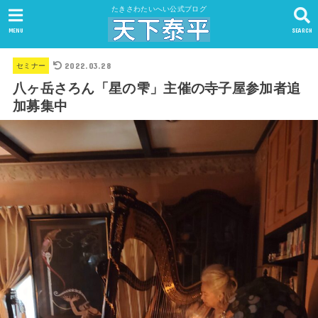
たきさわたいへい公式ブログ
MENU
SEARCH
2022.03.28
セミナー
八ヶ岳さろん「星の雫」主催の寺子屋参加者追
加募集中