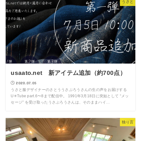
うさと
usaato.net 新アイテム追加（約700点）
2020.07.05
うさと服デザイナーのさとううさぶろうさんの生の声をお届けする
U✳︎︎︎︎Tube part.6〜8まで配信中。 1991年3月18日に突如として “メッ
セージ” を受け取ったうさぶろうさんは、そのままハイ…
独り言