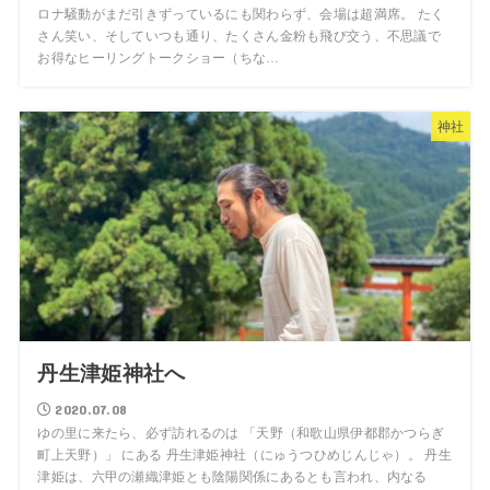
ロナ騒動がまだ引きずっているにも関わらず、会場は超満席。 たく
さん笑い、そしていつも通り、たくさん金粉も飛び交う、不思議で
お得なヒーリングトークショー（ちな…
神社
丹生津姫神社へ
2020.07.08
ゆの里に来たら、必ず訪れるのは 「天野（和歌山県伊都郡かつらぎ
町上天野）」 にある 丹生津姫神社（にゅうつひめじんじゃ）。 丹生
津姫は、六甲の瀬織津姫とも陰陽関係にあるとも言われ、内なる