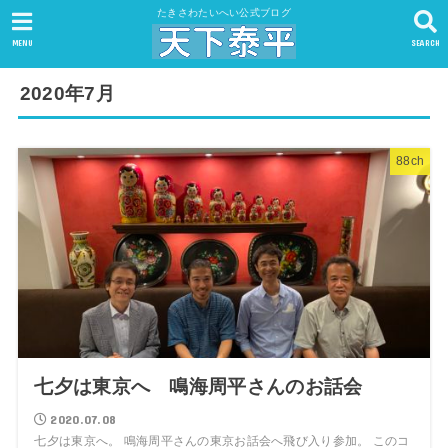
たきさわたいへい公式ブログ
MENU
SEARCH
2020年7月
88ch
七夕は東京へ 鳴海周平さんのお話会
2020.07.08
七夕は東京へ。 鳴海周平さんの東京お話会へ飛び入り参加。 このコ