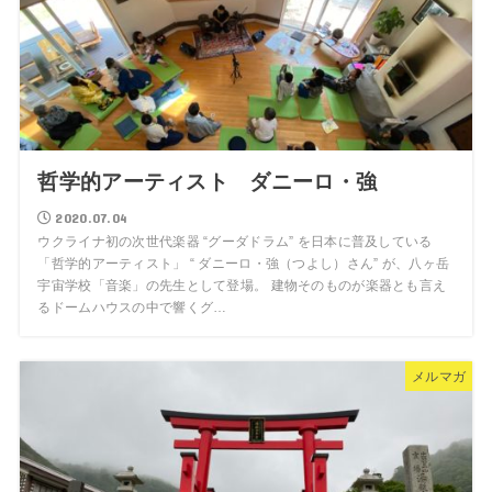
哲学的アーティスト ダニーロ・強
2020.07.04
ウクライナ初の次世代楽器 “グーダドラム” を日本に普及している
「哲学的アーティスト」 “ ダニーロ・強（つよし）さん” が、八ヶ岳
宇宙学校「音楽」の先生として登場。 建物そのものが楽器とも言え
るドームハウスの中で響くグ…
メルマガ