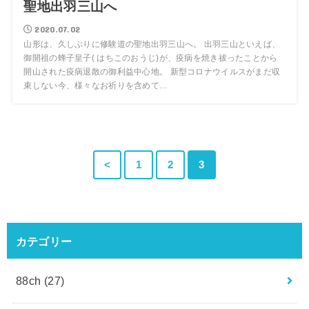
聖地出羽三山へ
2020.07.02
山形は、久しぶりに修験道の聖地出羽三山へ。 出羽三山といえば、
御開祖の蜂子皇子( はちこのおうじ)が、疫病を焼き祓ったことから
開山された疫病退散の御利益中心地。 新型コロナウイルスがまだ収
束しない今、様々なお祈りを含めて…
<
1
2
3
カテゴリー
88ch
(27)