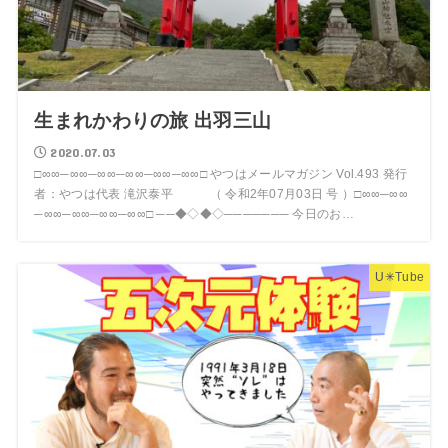
生まれかわりの旅 出羽三山
2020.07.03
□∞∞─∞∞─∞∞─∞∞─∞∞─∞∞□ やつはメールマガジン Vol.493 発行
者：やつは代表 滝沢泰平 （ 令和2年07月03日 号 ）□∞∞─∞∞
─∞∞─∞∞─∞∞─∞∞□ ──◆◇◆◇─────── 今日のお…
U✳︎Tube