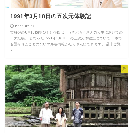
1991年3月18日の五次元体験記
2020.07.02
大好評のU✳︎Tube第5弾！ 今回は、うさぶろうさんの人生においての
「大転機」 となった1991年3月18日の五次元体験記について、 本で
も語られたことのないマル秘情報がたくさん出てきます。 是非ご覧
く…
旅