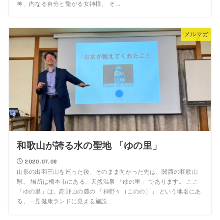
神、内なる自分と繋がる女神様。 そ…
メルマガ
和歌山が誇る水の聖地 「ゆの里」
2020.07.08
山形の出羽三山を巡った後、そのまま向かった先は、関西の和歌山
県。 場所は橋本市にある、天然温泉 「ゆの里」 であります。 ここ
「ゆの里」は、高野山の麓の 「神野々（このの）」 という地名にあ
る、一見健康ランドに見える施設…