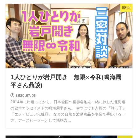
88ch
1人ひとりが岩戸開き 無限∞令和(鳴海周
平さん鼎談)
2020.07.08
2014年に出逢ってから、日本全国〜世界各地を一緒に旅した北海道
の健幸エッセイストの鳴海周平さん。 やつはでも人気の 「蜂っ子」
「エヌ・ピュア化粧品」 などの自然＆波動商品を事業で手掛ける一
方、アースヒーラーとして地球の…