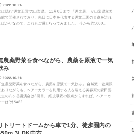
2022.10.26
実は隠れ”縄文王国”の山梨県。 11月6日まで 「縄文展」 が山梨県立美
術館で開催されており、先日に日本を代表する縄文王国の青森を訪れ
たばかりなので、これもご縁と行ってみました。 今から約5000…
無農薬野菜を食べながら、農薬を原液で一気
飲み
2022.10.26
「無農薬野菜を食べながら、農薬を原液で一気飲み」 自然派・健康派
でありながらも、ヘアーカラーを利用する人を喩える美容家の森田要
先生の八ヶ岳講演会は3回目。 経皮吸収の観点からすれば、ヘアーカ
ラーは”外&#82…
リトリートドームから車で1分、徒歩圏内の
650m 3LDK中古