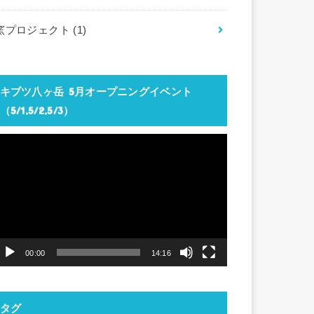
窯プロジェクト
(1)
キブツ八ヶ岳 5月オープニングイベント
（5/1,5/2,5/3）
動
画
プ
レ
ー
ヤ
00:00
14:16
ー
タグ