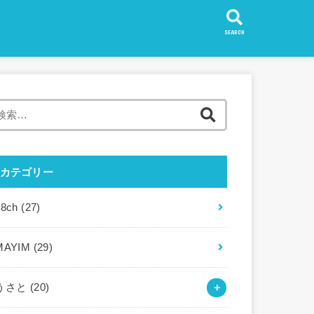
SEARCH
検
索:
カテゴリー
88ch
(27)
MAYIM
(29)
うさと
(20)