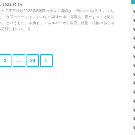
2022.10.24
八ヶ岳宇宙学校2022第8回目のゲスト講師は 「増川いづみ先生」 でし
た。 今回のテーマは 「いのちの調律〜水・電磁波・音〜すべては周波
数」 というもの。 衣食住、エネルギーから医療、鉱物・植物のあらゆ
る分野において、世…
3
…
30
>