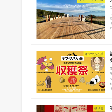
キブツ八ヶ岳
独り言