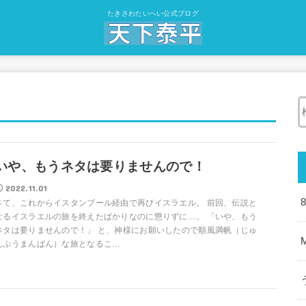
たきさわたいへい公式ブログ
いや、もうネタは要りませんので！
2022.11.01
さて、これからイスタンブール経由で再びイスラエル。 前回、伝説と
なるイスラエルの旅を終えたばかりなのに懲りずに…。 「いや、もう
ネタは要りませんので！」 と、神様にお願いしたので順風満帆（じゅ
んぷうまんぱん）な旅となるこ…