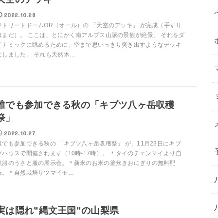
2022.10.28
リトリートドームOR（オール）の 「天空のデッキ」 が完成（手すり
はまだ）。 ここは、とにかく南アルプス山脈の景観が絶景。 それをダ
イナミックに眺めるために、空まで思いっきり突き出すようなデッキ
にしました。 それも天然木…
誰でも参加できる秋の「キブツ八ヶ岳収穫
祭」
2022.10.27
誰でも参加できる秋の 「キブツ八ヶ岳収穫祭」 が、11月23日にキブ
ツハウスで開催されます（10時-17時）。 ＊タイのチェンマイより自
然服のうさと服の展示会。＊新米のお米の釜炊きおにぎりの無料配
布。＊自然栽培サツマイモ…
実は隠れ”縄文王国”の山梨県