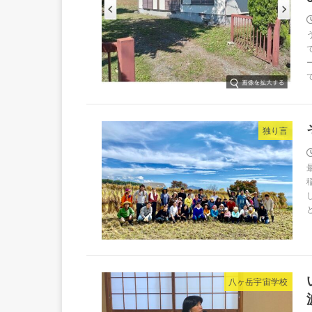
独り言
八ヶ岳宇宙学校