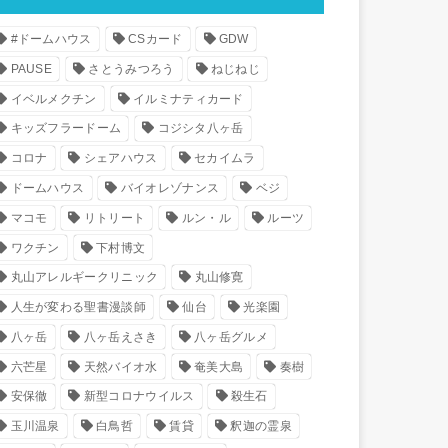
#ドームハウス
CSカード
GDW
PAUSE
さとうみつろう
ねじねじ
イベルメクチン
イルミナティカード
キッズフラードーム
コジシタ八ヶ岳
コロナ
シェアハウス
セカイムラ
ドームハウス
バイオレゾナンス
ベジ
マコモ
リトリート
ルン・ル
ルーツ
ワクチン
下村博文
丸山アレルギークリニック
丸山修寛
人生が変わる聖書漫談師
仙台
光楽園
八ヶ岳
八ヶ岳えさき
八ヶ岳グルメ
六芒星
天然バイオ水
奄美大島
奏樹
安保徹
新型コロナウイルス
殺生石
玉川温泉
白鳥哲
賃貸
釈迦の霊泉