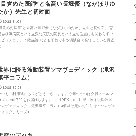
“目覚めた医師”と名高い長堀優（ながほりゆ
たか）先生と初対面
2022.11.01
“目覚めた医師”と名高い長堀優（ながほりゆたか）先生と初対面。 育
成会横浜病院という立派な病院の院長という立ち位置にも関わらず ＊
スピリチュアル＊陰謀論 なども平気で本や講演会で発信している長堀
先…
世界に誇る波動装置ソマヴェディック（滝沢
泰平コラム）
2022.10.31
いつもご利用誠にありがとうございます。今週のやつは会員メールマ
ガジン Vol.703をお届けします。 ＝INDEX＝● 世界に誇る波動装置
ソマヴェディック（滝沢泰平コラム）●価格改定のお知らせ：ソマヴェ
ディックシリーズ●…
天空のデッキ