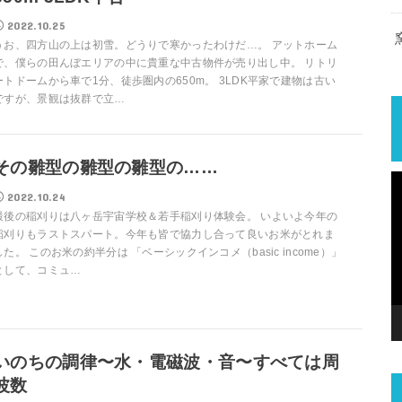
2022.10.25
うお、四方山の上は初雪。どうりで寒かったわけだ…。 アットホーム
で、僕らの田んぼエリアの中に貴重な中古物件が売り出し中。 リトリ
ートドームから車で1分、徒歩圏内の650m。 3LDK平家で建物は古い
ですが、景観は抜群で立…
その雛型の雛型の雛型の……
2022.10.24
最後の稲刈りは八ヶ岳宇宙学校＆若手稲刈り体験会。 いよいよ今年の
稲刈りもラストスパート。今年も皆で協力し合って良いお米がとれま
した。 このお米の約半分は 「ベーシックインコメ（basic income）」
として、コミュ…
いのちの調律〜水・電磁波・音〜すべては周
波数