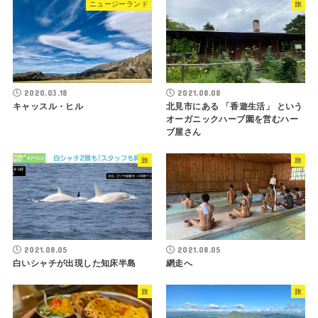
ニュージーランド
旅
2020.03.18
2021.08.08
キャッスル・ヒル
北見市にある 「香遊生活」 という
オーガニックハーブ園を営むハー
ブ屋さん
旅
旅
2021.08.05
2021.08.05
白いシャチが出現した知床半島
網走へ
旅
旅