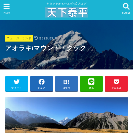
たきさわたいへい公式ブログ
MENU
SEARCH
2020.03.18
ニュージーランド
アオラキ/マウント・クック
ツイート
シェア
はてブ
送る
Pocket