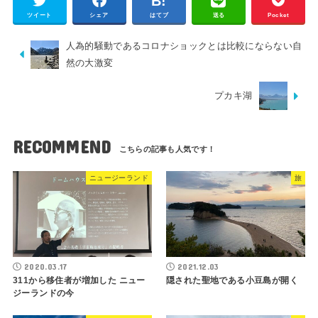
ツイート
シェア
はてブ
送る
Pocket
人為的騒動であるコロナショックとは比較にならない自
然の大激変
プカキ湖
RECOMMEND
ニュージーランド
旅
2020.03.17
2021.12.03
311から移住者が増加した ニュー
隠された聖地である小豆島が開く
ジーランドの今