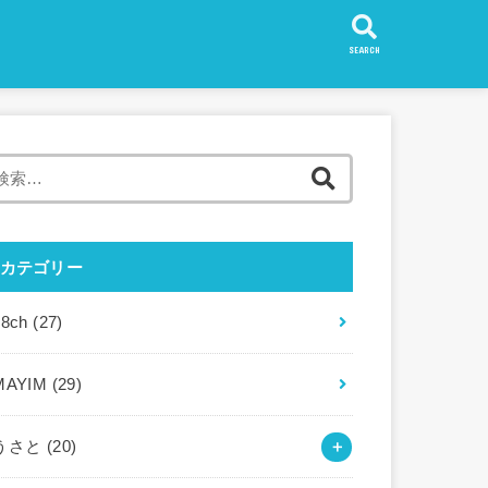
SEARCH
検
索:
カテゴリー
88ch
(27)
MAYIM
(29)
うさと
(20)