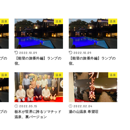
温泉
温泉
温泉
2022.10.09
2022.10.09
プの
【能登の旅番外編】ランプの
【能登の旅番外編】ランプの
宿。
宿。
温泉
温泉
温泉
2022.05.15
2022.02.04
プの
栃木が世界に誇るソマチッド
湯の山温泉 希望荘
温泉、裏バージョン