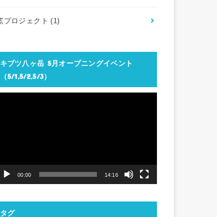
窯プロジェクト
(1)
キブツ八ヶ岳 5月オープニングイベント
（5/1,5/2,5/3）
動
画
プ
レ
ー
ヤ
00:00
14:16
ー
タグ