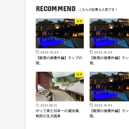
RECOMMEND
温泉
2022.10.09
2022.10.09
【能登の旅番外編】ランプの
【能登の旅番外編】ラン
宿。
宿。
温泉
2021.08.13
2022.10.09
やって来た日本一の湯治場、
【能登の旅番外編】ラン
秋田の玉川温泉
宿。