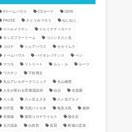
#ドームハウス
CSカード
GDW
PAUSE
さとうみつろう
ねじねじ
イベルメクチン
イルミナティカード
キッズフラードーム
コジシタ八ヶ岳
コロナ
シェアハウス
セカイムラ
ドームハウス
バイオレゾナンス
ベジ
マコモ
リトリート
ルン・ル
ルーツ
ワクチン
下村博文
丸山アレルギークリニック
丸山修寛
人生が変わる聖書漫談師
仙台
光楽園
八ヶ岳
八ヶ岳えさき
八ヶ岳グルメ
六芒星
天然バイオ水
奄美大島
奏樹
安保徹
新型コロナウイルス
殺生石
玉川温泉
白鳥哲
賃貸
釈迦の霊泉