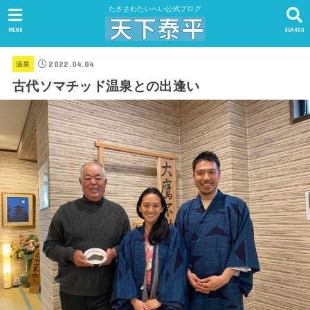
たきさわたいへい公式ブログ
MENU
SEARCH
2022.04.04
温泉
古代ソマチッド温泉との出逢い