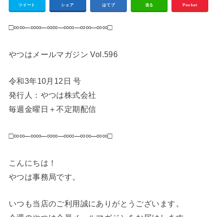
ツイート
シェア
はてブ
送る
Pocket
□∞∞─∞∞─∞∞─∞∞─∞∞─∞∞□
やつはメールマガジン Vol.596
令和3年10月12日 号
発行人：やつは株式会社
毎週金曜日＋不定期配信
□∞∞─∞∞─∞∞─∞∞─∞∞─∞∞□
こんにちは！
やつは事務局です。
いつも当店のご利用誠にありがとうございます。