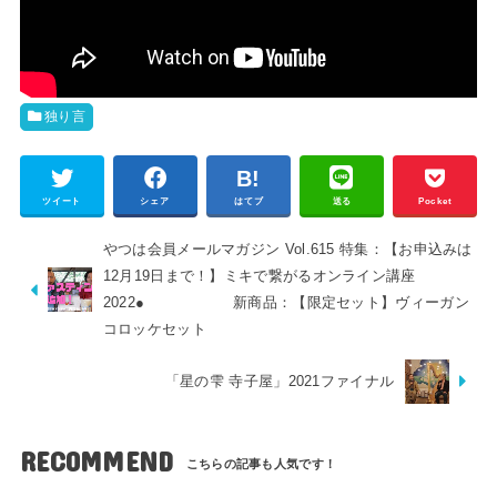
独り言
ツイート
シェア
はてブ
送る
Pocket
やつは会員メールマガジン Vol.615 特集：【お申込みは
12月19日まで！】ミキで繋がるオンライン講座
2022● 新商品：【限定セット】ヴィーガン
コロッケセット
「星の雫 寺子屋」2021ファイナル
RECOMMEND