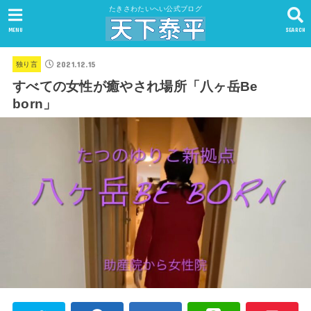
たきさわたいへい公式ブログ
MENU
SEARCH
2021.12.15
独り言
すべての女性が癒やされ場所「八ヶ岳Be
born」