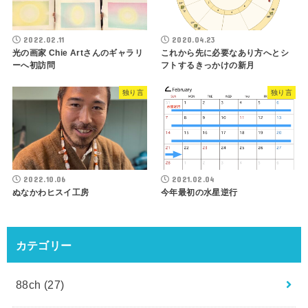
2022.02.11
2020.04.23
光の画家 Chie Artさんのギャラリ
これから先に必要なあり方へとシ
ーへ初訪問
フトするきっかけの新月
独り言
独り言
2022.10.06
2021.02.04
ぬなかわヒスイ工房
今年最初の水星逆行
カテゴリー
88ch
(27)