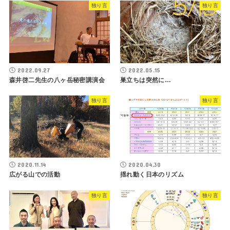
独り言
独り言
2022.09.27
2022.05.15
森井啓二先生の八ヶ岳秘密講演会
巣立ちは突然に…
独り言
独り言
2020.11.14
2020.04.30
広がる山での活動
揺れ動く日本のリズム
独り言
独り言