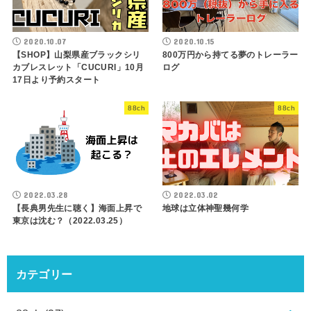
2020.10.07
2020.10.15
【SHOP】山梨県産ブラックシリ
800万円から持てる夢のトレーラー
カブレスレット「CUCURI」10月
ログ
17日より予約スタート
88ch
88ch
2022.03.28
2022.03.02
【長典男先生に聴く】海面上昇で
地球は立体神聖幾何学
東京は沈む？（2022.03.25）
カテゴリー