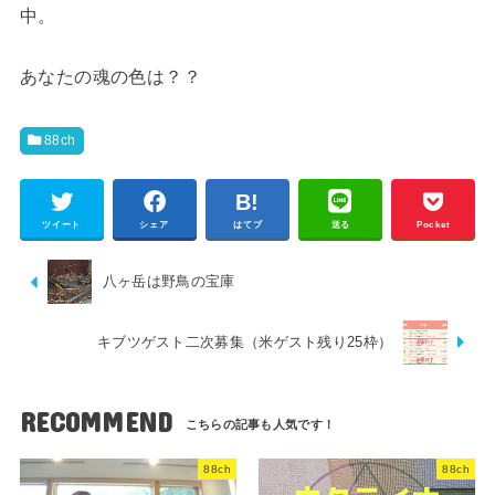
中。
あなたの魂の色は？？
88ch
ツイート
シェア
はてブ
送る
Pocket
八ヶ岳は野鳥の宝庫
キブツゲスト二次募集（米ゲスト残り25枠）
RECOMMEND
88ch
88ch