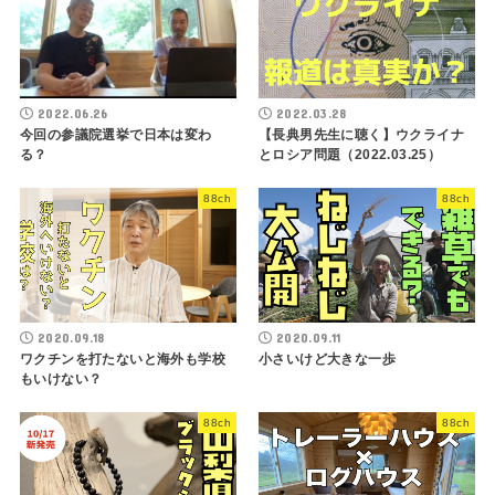
2022.06.26
2022.03.28
今回の参議院選挙で日本は変わ
【長典男先生に聴く】ウクライナ
る？
とロシア問題（2022.03.25）
88ch
88ch
2020.09.18
2020.09.11
ワクチンを打たないと海外も学校
小さいけど大きな一歩
もいけない？
88ch
88ch