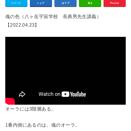
ツイート
シェア
はてブ
送る
Pocket
魂の色（八ヶ岳宇宙学校 長典男先生講義）
【2022.04.23】
オーラには3階層ある。
1番内側にあるのは、魂のオーラ。