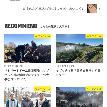
日本のお米三大品種の1つ愛国（あいこく）
RECOMMEND
キブツ八ヶ岳
キブツ八ヶ岳
2021.04.20
2021.05.24
リトリートドーム建築現場もキブ
キブツ八ヶ岳「田植え祭り」初日
ツ八ヶ岳の活動プロジェクトの大
スタート
事なコンテンツ。
キブツ八ヶ岳
キブツ八ヶ岳