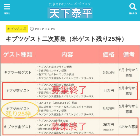
たきさわたいへい公式ブログ
MENU
SEARCH
2022.04.25
キブツ八ヶ岳
キブツゲスト二次募集（米ゲスト残り25枠）