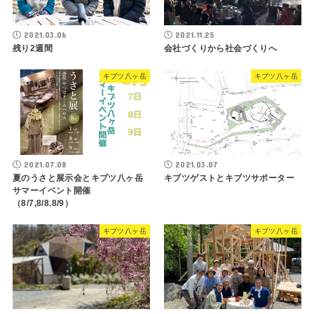
2021.03.06
2021.11.25
残り2週間
会社づくりから社会づくりへ
キブツ八ヶ岳
キブツ八ヶ岳
2021.07.08
2021.03.07
夏のうさと展示会とキブツ八ヶ岳
キブツゲストとキブツサポーター
サマーイベント開催
（8/7,8/8.8/9）
キブツ八ヶ岳
キブツ八ヶ岳