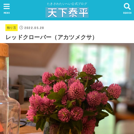
たきさわたいへい公式ブログ
MENU
SEARCH
2022.05.28
独り言
レッドクローバー（アカツメクサ）