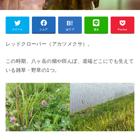
ツイート
シェア
はてブ
送る
Pocket
レッドクローバー（アカツメクサ）。
この時期、八ヶ岳の畑や田んぼ、道端どこにでも生えて
いる雑草・野草の1つ。