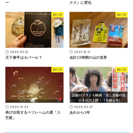
ー
ナス）に変化
独り言
独り言
2020.09.15
2021.10.11
天下泰平はカバール？
合計13時間の山の世界
独り言
独り言
2020.12.22
2020.05.01
再び出現するベツレヘムの星「八
あれから1年
芒星」