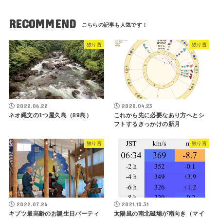
RECOMMEND
独り言
独り言
2022.06.22
2020.04.23
ネオ縄文の1つ屋久島（89島）
これから先に必要なあり方へとシ
フトするきっかけの新月
独り言
独り言
2022.07.26
2021.10.31
キブツ最高齢のお誕生日パーティ
太陽風の南北磁場が南向き（マイ