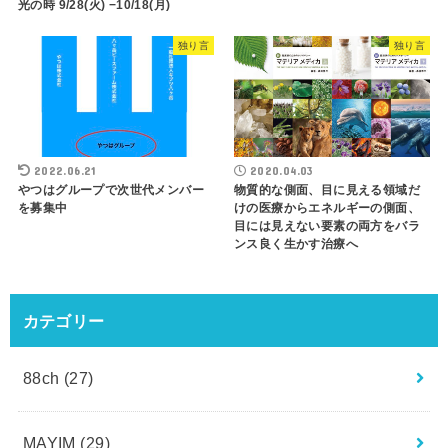
光の時 9/28(火) −10/18(月)
独り言
独り言
2022.06.21
2020.04.03
やつはグループで次世代メンバー
物質的な側面、目に見える領域だ
を募集中
けの医療からエネルギーの側面、
目には見えない要素の両方をバラ
ンス良く生かす治療へ
カテゴリー
88ch
(27)
MAYIM
(29)