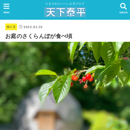
たきさわたいへい公式ブログ
MENU
SEARCH
2022.05.30
独り言
お庭のさくらんぼが食べ頃