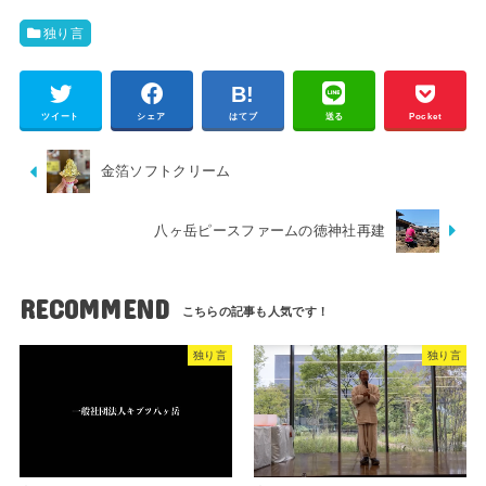
独り言
ツイート
シェア
はてブ
送る
Pocket
金箔ソフトクリーム
八ヶ岳ピースファームの徳神社再建
RECOMMEND
独り言
独り言