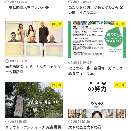
2021.02.13
2020.09.23
一般社団法人キブツ八ヶ岳
当たり前に明日があるかわからな
い国「イスラエル」
独り言
独り言
2022.02.11
2022.09.25
光の画家 Chie Artさんのギャラリ
はじめの一歩 全国オーガニック
ーへ初訪問
給食フォーラム
独り言
独り言
2021.10.03
2021.03.10
クラウドファンディング ​光楽園 再
大きな壺と大きな石