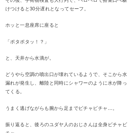
その後、手荷物検査も大行列で、ヘロヘロで搭乗口へ駆
けつけると30分遅れとなってセーフ。
ホッと一息座席に座ると
「ポタポタッ！？」
と、天井から水滴が。
どうやら空調の噴出口が壊れているようで、そこから水
漏れが発生し、離陸と同時にシャワーのように水が降っ
てくる。
うまく逃げながらも腕から足までビチャビチャ…。
振り返ると、後ろのユダヤ人のおじさんは全身ビチャビ