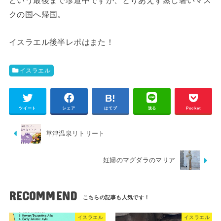
という最後まで珍道中ですが、とりあえず蒸し暑いマス
クの国へ帰国。
イスラエル後半レポはまた！
イスラエル
ツイート
シェア
はてブ
送る
Pocket
草津温泉リトリート
妊婦のマグダラのマリア
RECOMMEND
イスラエル
イスラエル