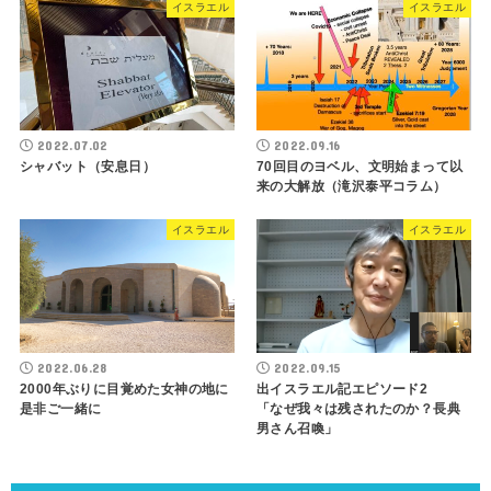
イスラエル
イスラエル
2022.07.02
2022.09.16
シャバット（安息日）
70回目のヨベル、文明始まって以
来の大解放（滝沢泰平コラム）
イスラエル
イスラエル
2022.06.28
2022.09.15
2000年ぶりに目覚めた女神の地に
出イスラエル記エピソード2
是非ご一緒に
「なぜ我々は残されたのか？長典
男さん召喚」