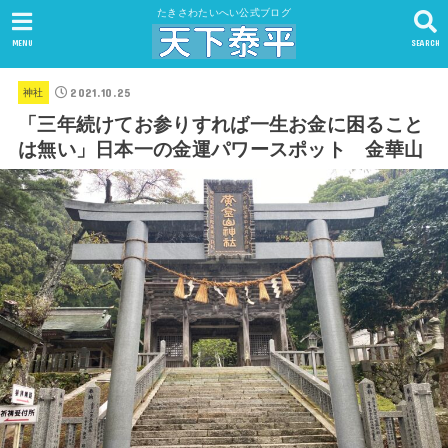
たきさわたいへい公式ブログ
MENU
SEARCH
2021.10.25
神社
「三年続けてお参りすれば一生お金に困ること
は無い」日本一の金運パワースポット 金華山