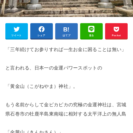
ツイート
シェア
はてブ
送る
Pocket
「三年続けてお参りすれば一生お金に困ることは無い」
と言われる、日本一の金運パワースポットの
「黄金山（こがねやま）神社」。
もう名前からして金ピカピカの究極の金運神社は、宮城
県石巻市の牡鹿半島東南端に相対する太平洋上の無人島
「金華山（きんかさん）」