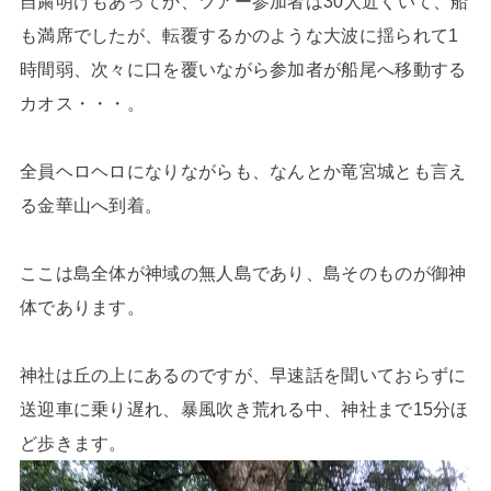
自粛明けもあってか、ツアー参加者は30人近くいて、船
も満席でしたが、転覆するかのような大波に揺られて1
時間弱、次々に口を覆いながら参加者が船尾へ移動する
カオス・・・。
全員ヘロヘロになりながらも、なんとか竜宮城とも言え
る金華山へ到着。
ここは島全体が神域の無人島であり、島そのものが御神
体であります。
神社は丘の上にあるのですが、早速話を聞いておらずに
送迎車に乗り遅れ、暴風吹き荒れる中、神社まで15分ほ
ど歩きます。