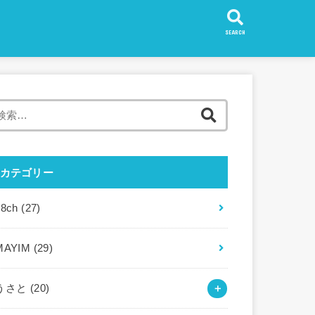
SEARCH
検
索:
カテゴリー
88ch
(27)
MAYIM
(29)
うさと
(20)