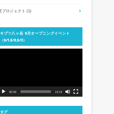
窯プロジェクト
(1)
キブツ八ヶ岳 5月オープニングイベント
（5/1,5/2,5/3）
動
画
プ
レ
ー
ヤ
00:00
14:16
ー
タグ