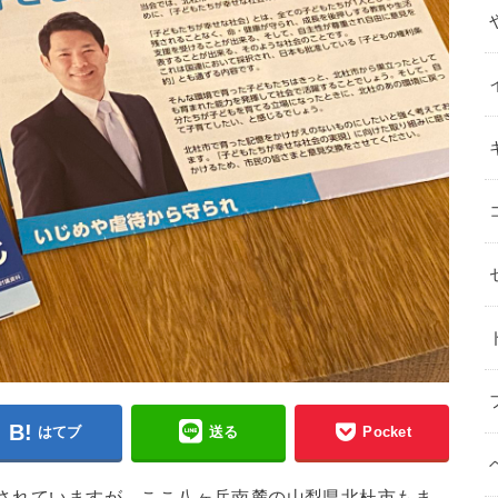
はてブ
送る
Pocket
注目されていますが、ここ八ヶ岳南麓の山梨県北杜市もま