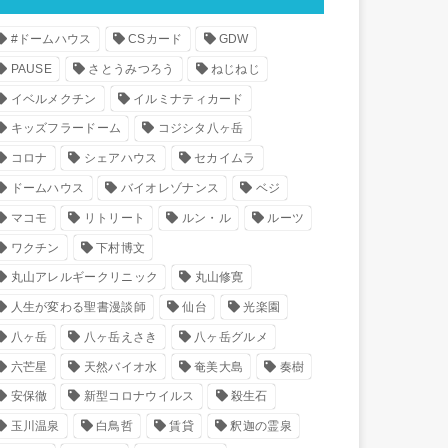
#ドームハウス
CSカード
GDW
PAUSE
さとうみつろう
ねじねじ
イベルメクチン
イルミナティカード
キッズフラードーム
コジシタ八ヶ岳
コロナ
シェアハウス
セカイムラ
ドームハウス
バイオレゾナンス
ベジ
マコモ
リトリート
ルン・ル
ルーツ
ワクチン
下村博文
丸山アレルギークリニック
丸山修寛
人生が変わる聖書漫談師
仙台
光楽園
八ヶ岳
八ヶ岳えさき
八ヶ岳グルメ
六芒星
天然バイオ水
奄美大島
奏樹
安保徹
新型コロナウイルス
殺生石
玉川温泉
白鳥哲
賃貸
釈迦の霊泉