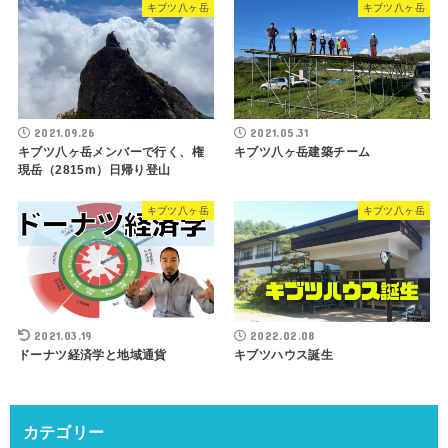
キブツ八ヶ岳
キブツ八ヶ岳
2021.09.26
2021.05.31
キブツ八ヶ岳メンバーで行く、権
キブツ八ヶ岳建築チーム
現岳（2815m）日帰り登山
キブツ八ヶ岳
キブツ八ヶ岳
2021.03.19
2022.02.08
ドーナツ経済学と地域通貨
キブツハウス誕生
カテゴリー