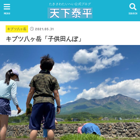
たきさわたいへい公式ブログ
MENU
SEARCH
2021.05.31
キブツ八ヶ岳
キブツ八ヶ岳「子供田んぼ」