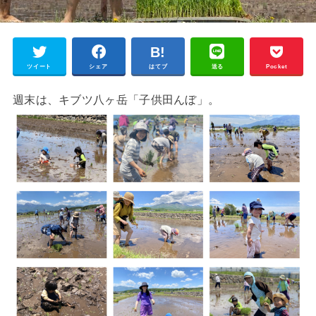
ツイート
シェア
はてブ
送る
Pocket
週末は、キブツ八ヶ岳「子供田んぼ」。