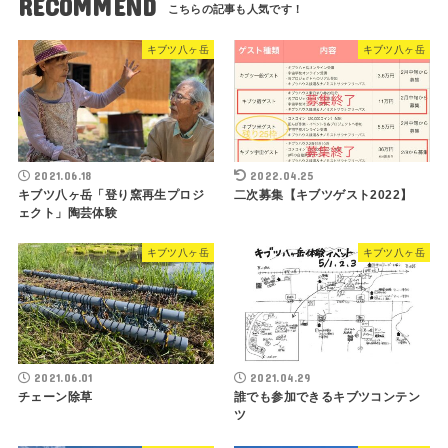
RECOMMEND
キブツ八ヶ岳
キブツ八ヶ岳
2021.06.18
2022.04.25
キブツ八ヶ岳「登り窯再生プロジ
二次募集【キブツゲスト2022】
ェクト」陶芸体験
キブツ八ヶ岳
キブツ八ヶ岳
2021.06.01
2021.04.29
チェーン除草
誰でも参加できるキブツコンテン
ツ