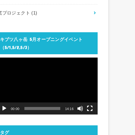
窯プロジェクト
(1)
キブツ八ヶ岳 5月オープニングイベント
（5/1,5/2,5/3）
動
画
プ
レ
ー
ヤ
00:00
14:16
ー
タグ