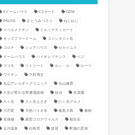
#ドームハウス
CSカード
GDW
PAUSE
さとうみつろう
ねじねじ
イベルメクチン
イルミナティカード
キッズフラードーム
コジシタ八ヶ岳
コロナ
シェアハウス
セカイムラ
ドームハウス
バイオレゾナンス
ベジ
マコモ
リトリート
ルン・ル
ルーツ
ワクチン
下村博文
丸山アレルギークリニック
丸山修寛
人生が変わる聖書漫談師
仙台
光楽園
八ヶ岳
八ヶ岳えさき
八ヶ岳グルメ
六芒星
天然バイオ水
奄美大島
奏樹
安保徹
新型コロナウイルス
殺生石
玉川温泉
白鳥哲
賃貸
釈迦の霊泉