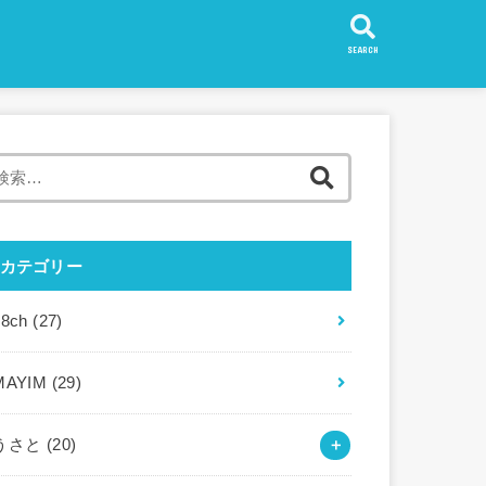
SEARCH
検
索:
カテゴリー
88ch
(27)
MAYIM
(29)
うさと
(20)